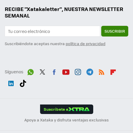
RECIBE "Xatakaletter", NUESTRA NEWSLETTER
SEMANAL
SUSCRIBIR
Suscribiéndote aceptas nuestra
política de privacidad
Síguenos
Wh
Twit
Fac
You
Inst
Tele
RSS
Flip
ats
ter
ebo
tub
agr
gra
boa
Link
Tikt
App
ok
e
am
m
rd
edI
ok
Suscríbete a
n
Apoya a Xataka y disfruta ventajas exclusivas