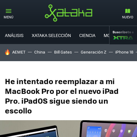
MENÚ
NUEVO
Suscríbete a
ANÁLISIS
XATAKA SELECCIÓN
CIENCIA
MOVILIDAD
HOY SE HABLA DE
AEMET
China
Bill Gates
Generación Z
iPhone 18
He intentado reemplazar a mi
MacBook Pro por el nuevo iPad
Pro. iPadOS sigue siendo un
escollo