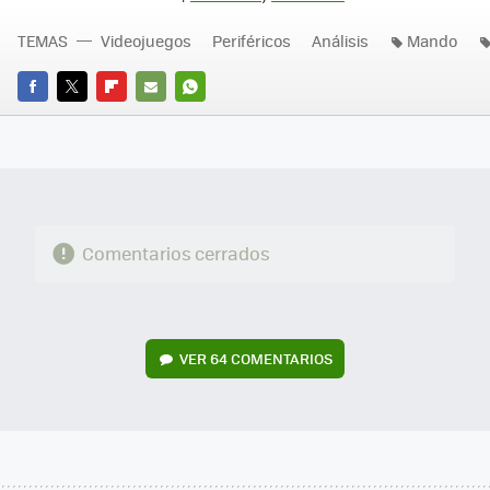
TEMAS
Videojuegos
Periféricos
Análisis
Mando
FACEBOOK
TWITTER
FLIPBOARD
E-
WHATSAPP
MAIL
Comentarios cerrados
VER
64 COMENTARIOS