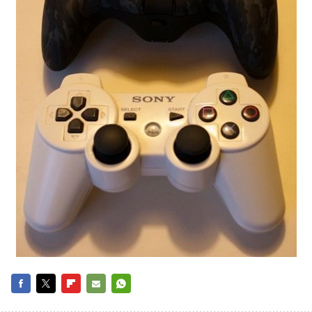
FACEBOOK
TWITTER
FLIPBOARD
E-
WHATSAPP