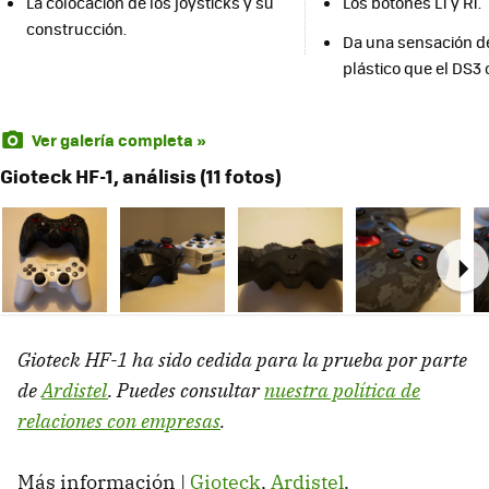
La colocación de los joysticks y su
Los botones L1 y R1.
construcción.
Da una sensación 
plástico que el DS3 o
Ver galería completa »
Gioteck HF-1, análisis (11 fotos)
Ne
Gioteck HF-1 ha sido cedida para la prueba por parte
de
Ardistel
. Puedes consultar
nuestra política de
relaciones con empresas
.
Más información |
Gioteck
,
Ardistel
.