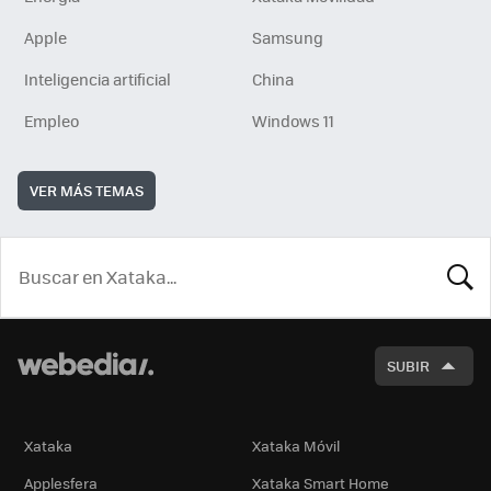
Apple
Samsung
Inteligencia artificial
China
Empleo
Windows 11
VER MÁS TEMAS
BUSCA
SUBIR
Xataka
Xataka Móvil
Applesfera
Xataka Smart Home