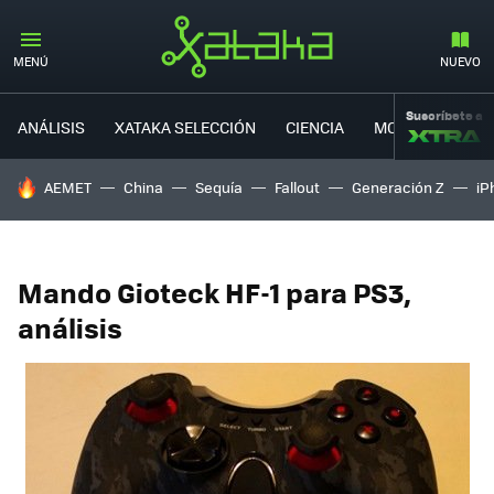
MENÚ
NUEVO
Suscríbete a
ANÁLISIS
XATAKA SELECCIÓN
CIENCIA
MOVILIDAD
HOY SE HABLA DE
AEMET
China
Sequía
Fallout
Generación Z
iP
Mando Gioteck HF-1 para PS3,
análisis