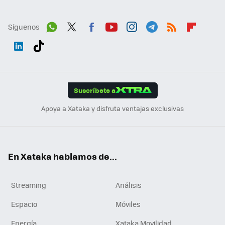
Síguenos
Wh
Twit
Fac
You
Inst
Tele
RSS
Flip
ats
ter
ebo
tub
agr
gra
boa
Link
Tikt
App
ok
e
am
m
rd
edI
ok
Suscríbete a
n
Apoya a Xataka y disfruta ventajas exclusivas
En Xataka hablamos de...
Streaming
Análisis
Espacio
Móviles
Energía
Xataka Movilidad