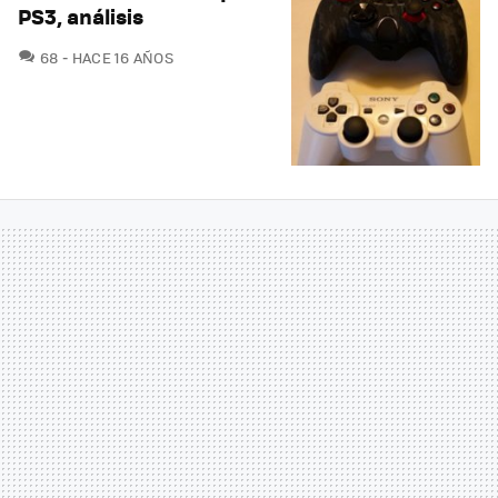
PS3, análisis
COMENTARIOS
68
HACE 16 AÑOS