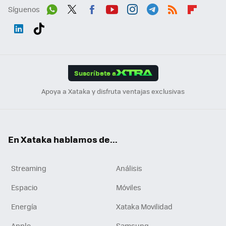
Síguenos
Wh
Twit
Fac
You
Inst
Tele
RSS
Flip
ats
ter
ebo
tub
agr
gra
boa
Link
Tikt
App
ok
e
am
m
rd
edI
ok
Suscríbete a
n
Apoya a Xataka y disfruta ventajas exclusivas
En Xataka hablamos de...
Streaming
Análisis
Espacio
Móviles
Energía
Xataka Movilidad
Apple
Samsung