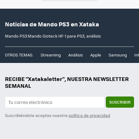
Noticias de Mando PS3 en Xataka
Mando PS3:Mando Gioteck HF-1 para PS3, análisis
OTROS TEMAS:
Streaming
Análisis
Apple
Samsung
In
RECIBE "Xatakaletter", NUESTRA NEWSLETTER
SEMANAL
SUSCRIBIR
Suscribiéndote aceptas nuestra
política de privacidad