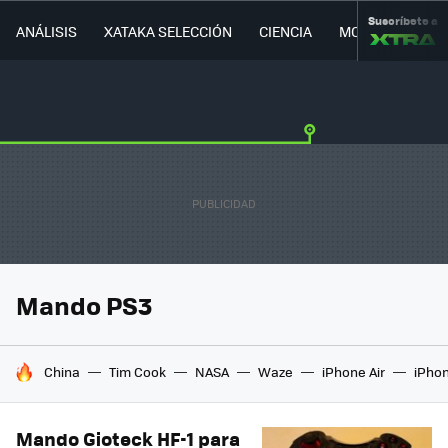
Suscríbete a
ANÁLISIS
XATAKA SELECCIÓN
CIENCIA
MOVILIDAD
Mando PS3
HOY SE HABLA DE
China
Tim Cook
NASA
Waze
iPhone Air
iPhon
Mando Gioteck HF-1 para