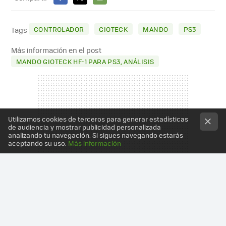
FACEBOOK
X
E-
MAIL
CONTROLADOR
GIOTECK
MANDO
PS3
Tags
Más información en el post
MANDO GIOTECK HF-1 PARA PS3, ANÁLISIS
Utilizamos cookies de terceros para generar estadísticas
de audiencia y mostrar publicidad personalizada
analizando tu navegación. Si sigues navegando estarás
aceptando su uso.
Más información