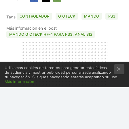
FACEBOOK
X
E-
MAIL
CONTROLADOR
GIOTECK
MANDO
PS3
Tags
Más información en el post
MANDO GIOTECK HF-1 PARA PS3, ANÁLISIS
Utilizamos cookies de terceros para generar estadísticas
de audiencia y mostrar publicidad personalizada analizando
tu navegación. Si sigues navegando estarás aceptando su uso.
Más información