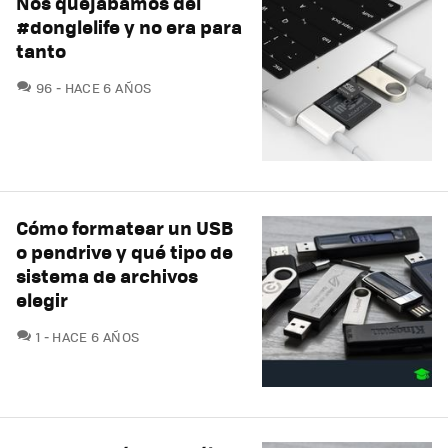
Nos quejábamos del
#donglelife y no era para
tanto
COMENTARIOS
96
HACE 6 AÑOS
Cómo formatear un USB
o pendrive y qué tipo de
sistema de archivos
elegir
COMENTARIOS
1
HACE 6 AÑOS