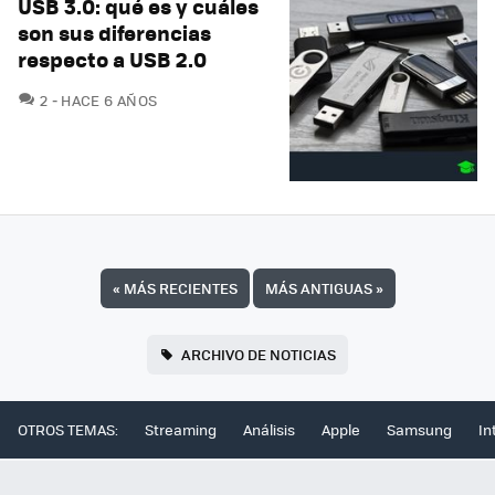
USB 3.0: qué es y cuáles
son sus diferencias
respecto a USB 2.0
COMENTARIOS
2
HACE 6 AÑOS
«
MÁS RECIENTES
MÁS ANTIGUAS
»
ARCHIVO DE NOTICIAS
OTROS TEMAS:
Streaming
Análisis
Apple
Samsung
In