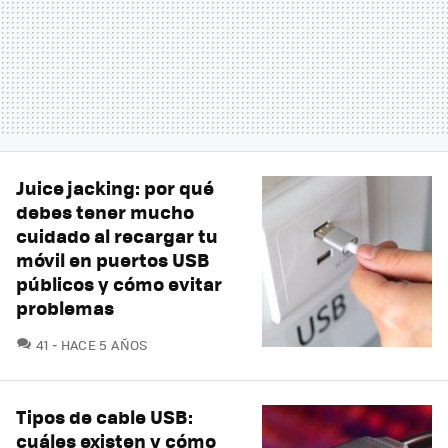
Juice jacking: por qué
debes tener mucho
cuidado al recargar tu
móvil en puertos USB
públicos y cómo evitar
problemas
COMENTARIOS
41
HACE 5 AÑOS
Tipos de cable USB:
cuáles existen y cómo