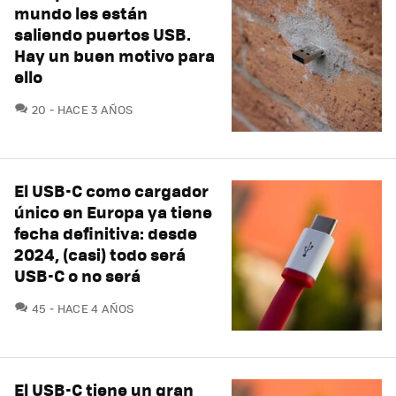
mundo les están
saliendo puertos USB.
Hay un buen motivo para
ello
COMENTARIOS
20
HACE 3 AÑOS
El USB-C como cargador
único en Europa ya tiene
fecha definitiva: desde
2024, (casi) todo será
USB-C o no será
COMENTARIOS
45
HACE 4 AÑOS
El USB-C tiene un gran