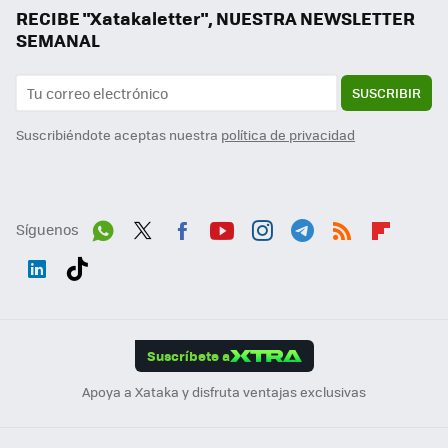
RECIBE "Xatakaletter", NUESTRA NEWSLETTER
SEMANAL
SUSCRIBIR
Suscribiéndote aceptas nuestra
política de privacidad
Síguenos
Wh
Twit
Fac
You
Inst
Tele
RSS
Flip
ats
ter
ebo
tub
agr
gra
boa
Link
Tikt
App
ok
e
am
m
rd
edI
ok
Suscríbete a
n
Apoya a Xataka y disfruta ventajas exclusivas