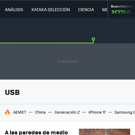
Suscríbete a
ANÁLISIS
XATAKA SELECCIÓN
CIENCIA
MOVILIDAD
USB
HOY SE HABLA DE
AEMET
China
Generación Z
iPhone 17
Samsung G
A las paredes de medio