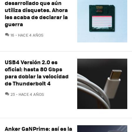
desarrollado que aún
utiliza disquetes. Ahora
les acaba de declarar la
guerra
COMENTARIOS
16
HACE 4 AÑOS
USB4 Versión 2.0 es
oficial: hasta 80 Gbps
para doblar la velocidad
de Thunderbolt 4
COMENTARIOS
23
HACE 4 AÑOS
Anker GaNPrime: así es la