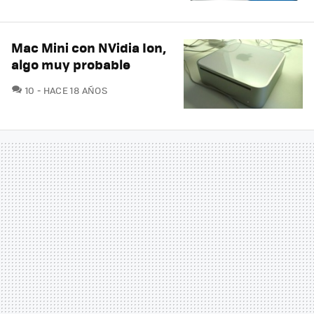
Mac Mini con NVidia Ion,
algo muy probable
COMENTARIOS
10
HACE 18 AÑOS