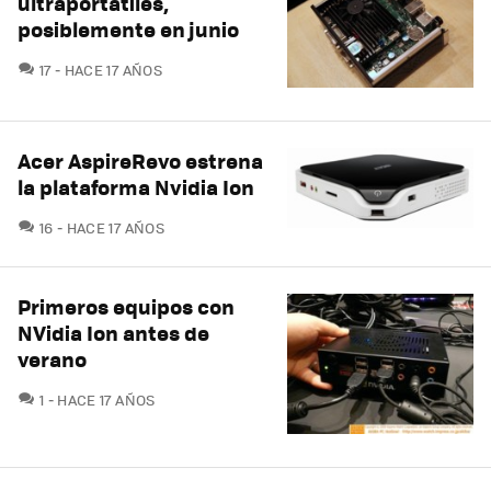
ultraportátiles,
posiblemente en junio
COMENTARIOS
17
HACE 17 AÑOS
Acer AspireRevo estrena
la plataforma Nvidia Ion
COMENTARIOS
16
HACE 17 AÑOS
Primeros equipos con
NVidia Ion antes de
verano
COMENTARIOS
1
HACE 17 AÑOS