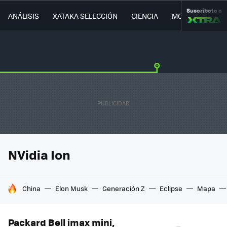
Suscríbete a
ANÁLISIS
XATAKA SELECCIÓN
CIENCIA
MOVILIDAD
NVidia Ion
HOY SE HABLA DE
China
Elon Musk
Generación Z
Eclipse
Mapa
Packard Bell imax mini,