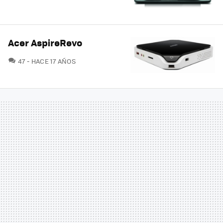
Acer AspireRevo
COMENTARIOS
47
HACE 17 AÑOS