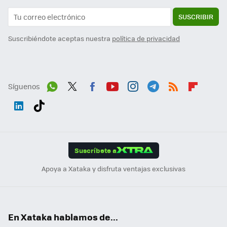
SUSCRIBIR
Suscribiéndote aceptas nuestra
política de privacidad
Síguenos
Wh
Twit
Fac
You
Inst
Tele
RSS
Flip
ats
ter
ebo
tub
agr
gra
boa
Link
Tikt
App
ok
e
am
m
rd
edI
ok
Suscríbete a
n
Apoya a Xataka y disfruta ventajas exclusivas
En Xataka hablamos de...