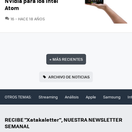
NVidia para los Intel
Atom
COMENTARIOS
16
HACE 18 AÑOS
«
MÁS RECIENTES
ARCHIVO DE NOTICIAS
OTROS TEMAS:
Streaming
Análisis
Apple
Samsung
In
RECIBE "Xatakaletter", NUESTRA NEWSLETTER
SEMANAL