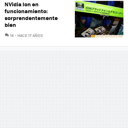
NVidia Ion en
funcionamiento:
sorprendentemente
bien
COMENTARIOS
14
HACE 17 AÑOS