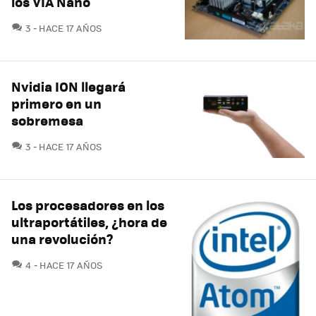
los VIA Nano
COMENTARIOS
3
HACE 17 AÑOS
Nvidia ION llegará
primero en un
sobremesa
COMENTARIOS
3
HACE 17 AÑOS
Los procesadores en los
ultraportátiles, ¿hora de
una revolución?
COMENTARIOS
4
HACE 17 AÑOS