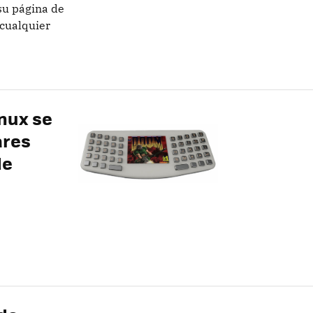
su página de
 cualquier
inux se
ares
de