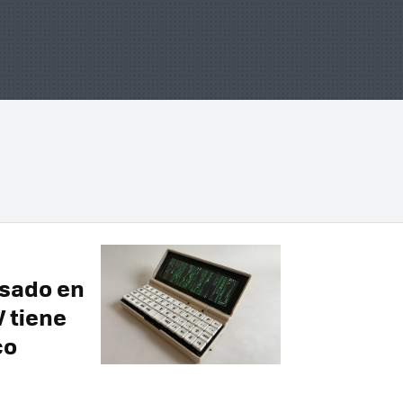
asado en
 tiene
co