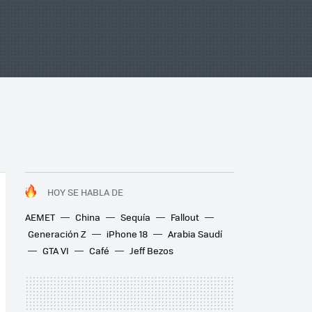
HOY SE HABLA DE
AEMET
China
Sequía
Fallout
Generación Z
iPhone 18
Arabia Saudí
GTA VI
Café
Jeff Bezos