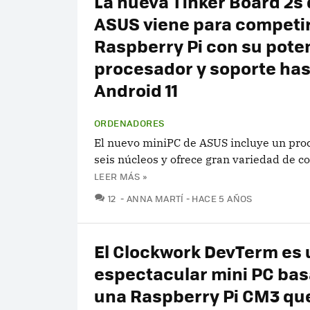
La nueva Tinker Board 2s
ASUS viene para competir
Raspberry Pi con su pote
procesador y soporte has
Android 11
ORDENADORES
El nuevo miniPC de ASUS incluye un pro
seis núcleos y ofrece gran variedad de c
LEER MÁS »
COMENTARIOS
12
ANNA MARTÍ
HACE 5 AÑOS
El Clockwork DevTerm es 
espectacular mini PC ba
una Raspberry Pi CM3 que