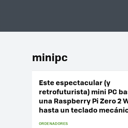
minipc
Este espectacular (y
retrofuturista) mini PC b
una Raspberry Pi Zero 2 W
hasta un teclado mecáni
ORDENADORES