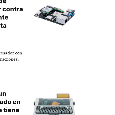
 de
 contra
nte
ta
cesador con
onexiones.
un
sado en
 tiene