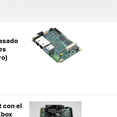
basado
 es
ro)
 con el
Xbox