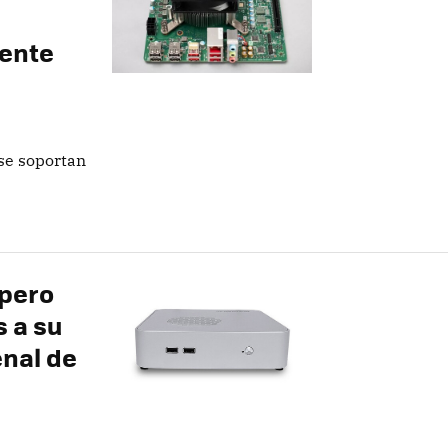
lente
 se soportan
 pero
s a su
enal de