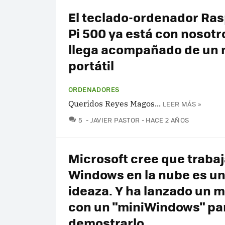
El teclado-ordenador Ra
Pi 500 ya está con nosotr
llega acompañado de un 
portátil
ORDENADORES
Queridos Reyes Magos...
LEER MÁS »
COMENTARIOS
5
JAVIER PASTOR
HACE 2 AÑOS
Microsoft cree que traba
Windows en la nube es u
ideaza. Y ha lanzado un 
con un "miniWindows" pa
demostrarlo