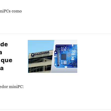
iniPCs como
 de
a
í que
ha
edor miniPC: