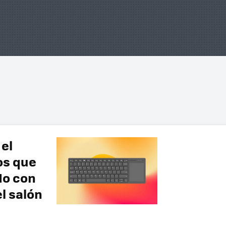
el
os que
do con
l salón