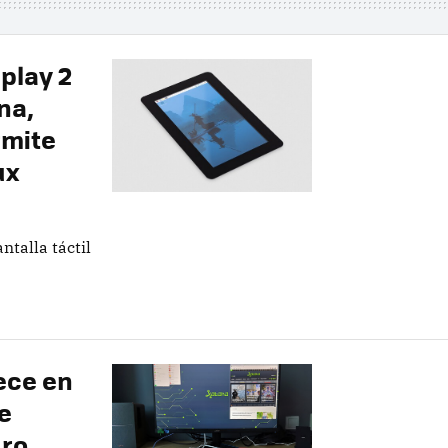
play 2
na,
rmite
ux
ntalla táctil
ece en
ue
uro