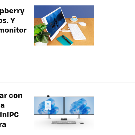
spberry
os. Y
monitor
jar con
na
miniPC
ra