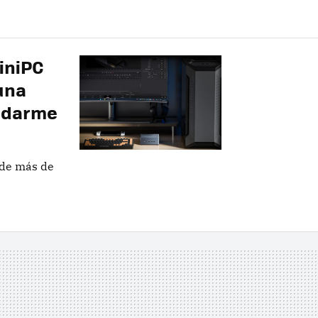
iniPC
una
yudarme
 de más de