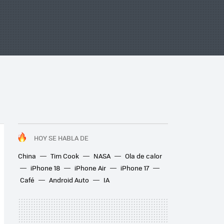
HOY SE HABLA DE
China
Tim Cook
NASA
Ola de calor
iPhone 18
iPhone Air
iPhone 17
Café
Android Auto
IA