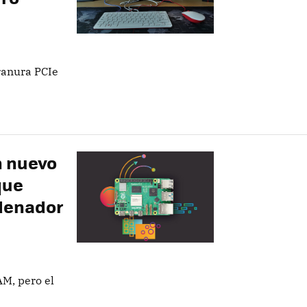
ranura PCIe
n nuevo
que
rdenador
M, pero el