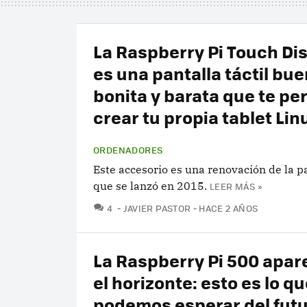
La Raspberry Pi Touch Dis
es una pantalla táctil bue
bonita y barata que te pe
crear tu propia tablet Lin
ORDENADORES
Este accesorio es una renovación de la pa
que se lanzó en 2015.
LEER MÁS »
COMENTARIOS
4
JAVIER PASTOR
HACE 2 AÑOS
La Raspberry Pi 500 apar
el horizonte: esto es lo q
podemos esperar del fut