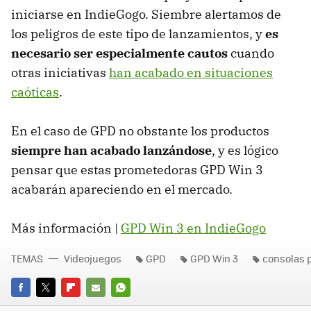
iniciarse en IndieGogo. Siembre alertamos de
los peligros de este tipo de lanzamientos, y
es
necesario ser especialmente cautos
cuando
otras iniciativas
han acabado en situaciones
caóticas
.
En el caso de GPD no obstante los productos
siempre han acabado lanzándose
, y es lógico
pensar que estas prometedoras GPD Win 3
acabarán apareciendo en el mercado.
Más información |
GPD Win 3 en IndieGogo
TEMAS
Videojuegos
GPD
GPD Win 3
consolas p
FACEBOOK
TWITTER
FLIPBOARD
E-
WHATSAPP