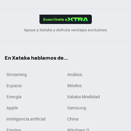
ats
ter
ebo
tub
agr
gra
boa
Link
Tikt
App
ok
e
am
m
rd
edI
ok
Suscríbete a
n
Apoya a Xataka y disfruta ventajas exclusivas
En Xataka hablamos de...
Streaming
Análisis
Espacio
Móviles
Energía
Xataka Movilidad
Apple
Samsung
Inteligencia artificial
China
Empleo
Windows 11