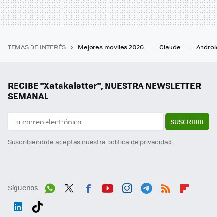
TEMAS DE INTERÉS
Mejores moviles 2026
Claude
Androi
RECIBE "Xatakaletter", NUESTRA NEWSLETTER
SEMANAL
SUSCRIBIR
Suscribiéndote aceptas nuestra
política de privacidad
Síguenos
Wh
Twit
Fac
You
Inst
Tele
RSS
Flip