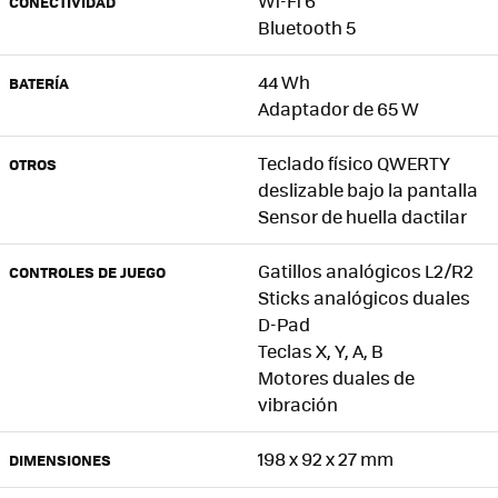
Wi-Fi 6
CONECTIVIDAD
Bluetooth 5
44 Wh
BATERÍA
Adaptador de 65 W
Teclado físico QWERTY
OTROS
deslizable bajo la pantalla
Sensor de huella dactilar
Gatillos analógicos L2/R2
CONTROLES DE JUEGO
Sticks analógicos duales
D-Pad
Teclas X, Y, A, B
Motores duales de
vibración
198 x 92 x 27 mm
DIMENSIONES