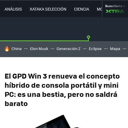
Suscríbete a
ANÁLISIS
XATAKA SELECCIÓN
CIENCIA
MOVILIDAD
HOY SE HABLA DE
China
Elon Musk
Generación Z
Eclipse
Mapa
El GPD Win 3 renueva el concepto
híbrido de consola portátil y mini
PC: es una bestia, pero no saldrá
barato