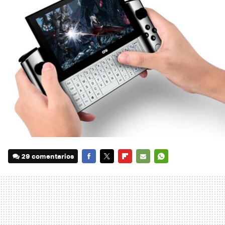
29 comentarios
FACEBOOK
TWITTER
FLIPBOARD
E-
WHATSAPP
MAIL