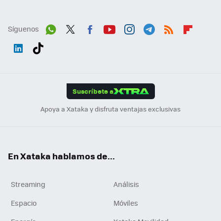
Síguenos
Wh
Twit
Fac
You
Inst
Tele
RSS
Flip
ats
ter
ebo
tub
agr
gra
boa
Link
Tikt
App
ok
e
am
m
rd
edI
ok
Suscríbete a
n
Apoya a Xataka y disfruta ventajas exclusivas
En Xataka hablamos de...
Streaming
Análisis
Espacio
Móviles