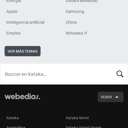
Energía
Xataka Movilidad
Apple
Samsung
Inteligencia artificial
China
Empleo
Windows 11
VER MÁS TEMAS
BUSCA
SUBIR
Xataka
Xataka Móvil
Applesfera
Xataka Smart Home