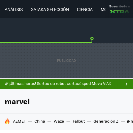
Suscríbete a
ANÁLISIS
XATAKA SELECCIÓN
CIENCIA
MOVILIDAD
🌿¡Últimas horas! Sorteo de robot cortacésped Mova ViAX
marvel
HOY SE HABLA DE
AEMET
China
Waze
Fallout
Generación Z
iPh