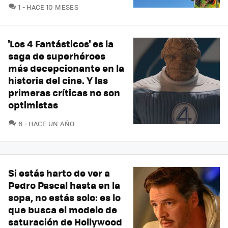
COMENTARIOS
1
HACE 10 MESES
'Los 4 Fantásticos' es la
saga de superhéroes
más decepcionante en la
historia del cine. Y las
primeras críticas no son
optimistas
COMENTARIOS
6
HACE UN AÑO
Si estás harto de ver a
Pedro Pascal hasta en la
sopa, no estás solo: es lo
que busca el modelo de
saturación de Hollywood