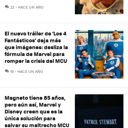
COMENTARIOS
22
HACE UN AÑO
El nuevo tráiler de ‘Los 4
Fantásticos’ deja más
que imágenes: desliza la
fórmula de Marvel para
romper la crisis del MCU
COMENTARIOS
19
HACE UN AÑO
Magneto tiene 85 años,
pero aún así, Marvel y
Disney creen que es la
única solución para
salvar su maltrecho MCU