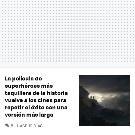
La película de
superhéroes más
taquillera de la historia
vuelve a los cines para
repetir el éxito con una
versión más larga
COMENTARIOS
5
HACE 19 DÍAS