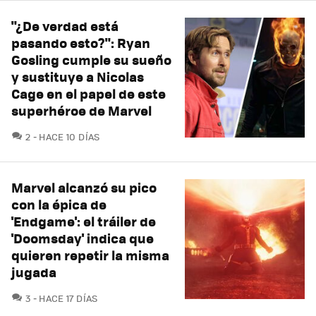
"¿De verdad está
pasando esto?": Ryan
Gosling cumple su sueño
y sustituye a Nicolas
Cage en el papel de este
superhéroe de Marvel
COMENTARIOS
2
HACE 10 DÍAS
Marvel alcanzó su pico
con la épica de
'Endgame': el tráiler de
'Doomsday' indica que
quieren repetir la misma
jugada
COMENTARIOS
3
HACE 17 DÍAS