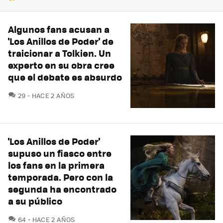
Algunos fans acusan a
'Los Anillos de Poder' de
traicionar a Tolkien. Un
experto en su obra cree
que el debate es absurdo
COMENTARIOS
29
HACE 2 AÑOS
'Los Anillos de Poder'
supuso un fiasco entre
los fans en la primera
temporada. Pero con la
segunda ha encontrado
a su público
COMENTARIOS
64
HACE 2 AÑOS