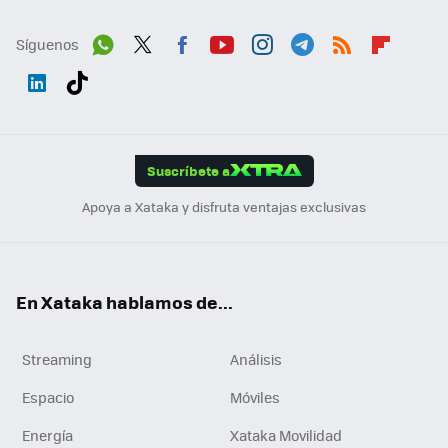
Síguenos
Wh
Twit
Fac
You
Inst
Tele
RSS
Flip
ats
ter
ebo
tub
agr
gra
boa
Link
Tikt
App
ok
e
am
m
rd
edI
ok
Suscríbete a
n
Apoya a Xataka y disfruta ventajas exclusivas
En Xataka hablamos de...
Streaming
Análisis
Espacio
Móviles
Energía
Xataka Movilidad