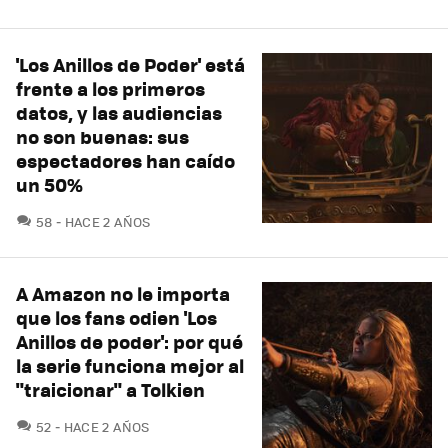
'Los Anillos de Poder' está
frente a los primeros
datos, y las audiencias
no son buenas: sus
espectadores han caído
un 50%
COMENTARIOS
58
HACE 2 AÑOS
A Amazon no le importa
que los fans odien 'Los
Anillos de poder': por qué
la serie funciona mejor al
"traicionar" a Tolkien
COMENTARIOS
52
HACE 2 AÑOS