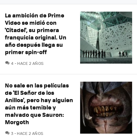
La ambición de Prime
Video se midió con
'Citadel', su primera
franquicia original. Un
año después llega su
primer spin-off
COMENTARIOS
4
HACE 2 AÑOS
No sale en las películas
de 'El Señor de los
Anillos', pero hay alguien
aún más temible y
malvado que Sauron:
Morgoth
COMENTARIOS
3
HACE 2 AÑOS