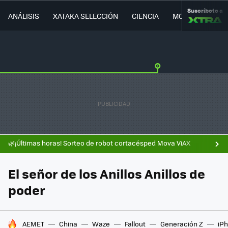
Suscríbete a
ANÁLISIS
XATAKA SELECCIÓN
CIENCIA
MOVILIDAD
🌿¡Últimas horas! Sorteo de robot cortacésped Mova ViAX
El señor de los Anillos Anillos de
poder
HOY SE HABLA DE
AEMET
China
Waze
Fallout
Generación Z
iPh