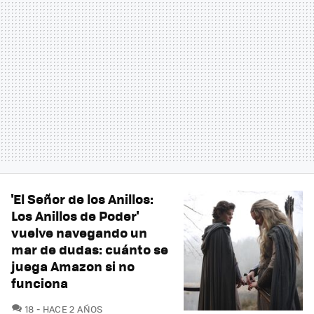
'El Señor de los Anillos:
Los Anillos de Poder'
vuelve navegando un
mar de dudas: cuánto se
juega Amazon si no
funciona
COMENTARIOS
18
HACE 2 AÑOS