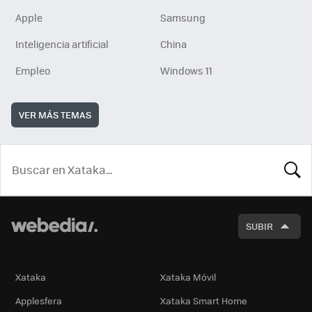
Apple
Samsung
Inteligencia artificial
China
Empleo
Windows 11
VER MÁS TEMAS
BUSCA
SUBIR
Xataka
Xataka Móvil
Applesfera
Xataka Smart Home