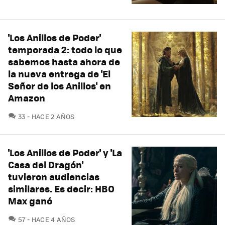
'Los Anillos de Poder'
temporada 2: todo lo que
sabemos hasta ahora de
la nueva entrega de 'El
Señor de los Anillos' en
Amazon
COMENTARIOS
33
HACE 2 AÑOS
'Los Anillos de Poder' y 'La
Casa del Dragón'
tuvieron audiencias
similares. Es decir: HBO
Max ganó
COMENTARIOS
57
HACE 4 AÑOS