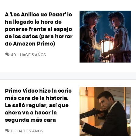
A 'Los Anillos de Poder' le
ha llegado la hora de
ponerse frente al espejo
de los datos (para horror
de Amazon Prime)
COMENTARIOS
40
HACE 3 AÑOS
Prime Video hizo la serie
más cara de la historia.
Le salió regular, así que
ahora va a hacer la
segunda más cara
COMENTARIOS
11
HACE 3 AÑOS