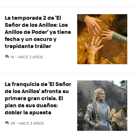
La temporada 2 de 'El
Señor de los Anillos: Los
Anillos de Poder' ya tiene
fecha y un oscuro y
trepidante tráiler
COMENTARIOS
14
HACE 2 AÑOS
La franquicia de 'El Señor
de los Anillos' afronta su
primera gran crisis. El
plan de sus dueños:
doblar la apuesta
COMENTARIOS
29
HACE 3 AÑOS