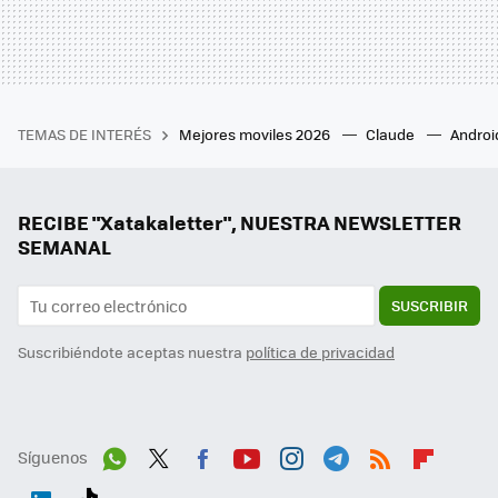
TEMAS DE INTERÉS
Mejores moviles 2026
Claude
Androi
RECIBE "Xatakaletter", NUESTRA NEWSLETTER
SEMANAL
SUSCRIBIR
Suscribiéndote aceptas nuestra
política de privacidad
Síguenos
Wh
Twit
Fac
You
Inst
Tele
RSS
Flip