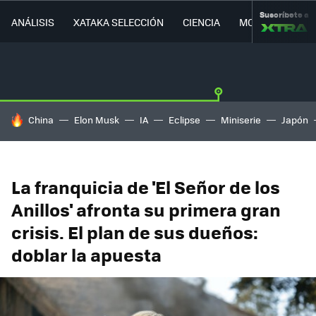
Suscríbete a
ANÁLISIS
XATAKA SELECCIÓN
CIENCIA
MOVILIDAD
HOY SE HABLA DE
China
Elon Musk
IA
Eclipse
Miniserie
Japón
La franquicia de 'El Señor de los
Anillos' afronta su primera gran
crisis. El plan de sus dueños:
doblar la apuesta