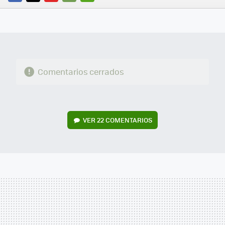
FACEBOOK
TWITTER
FLIPBOARD
E-
WHATSAPP
MAIL
Comentarios cerrados
VER
22 COMENTARIOS