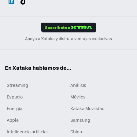
ats
ter
ebo
tub
agr
gra
boa
Link
Tikt
App
ok
e
am
m
rd
edI
ok
Suscríbete a
n
Apoya a Xataka y disfruta ventajas exclusivas
En Xataka hablamos de...
Streaming
Análisis
Espacio
Móviles
Energía
Xataka Movilidad
Apple
Samsung
Inteligencia artificial
China