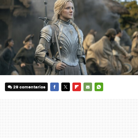
29 comentarios
FACEBOOK
TWITTER
FLIPBOARD
E-
WHATSAPP
MAIL