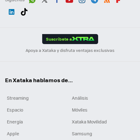
Wh
Twit
Fac
You
Inst
Tele
RSS
Flip
ats
ter
ebo
tub
agr
gra
boa
Link
Tikt
App
ok
e
am
m
rd
edI
ok
Suscríbete a
n
Apoya a Xataka y disfruta ventajas exclusivas
En Xataka hablamos de...
Streaming
Análisis
Espacio
Móviles
Energía
Xataka Movilidad
Apple
Samsung