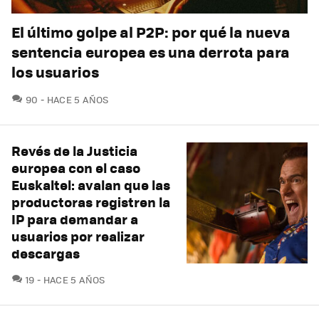
El último golpe al P2P: por qué la nueva
sentencia europea es una derrota para
los usuarios
COMENTARIOS
90
HACE 5 AÑOS
Revés de la Justicia
europea con el caso
Euskaltel: avalan que las
productoras registren la
IP para demandar a
usuarios por realizar
descargas
COMENTARIOS
19
HACE 5 AÑOS