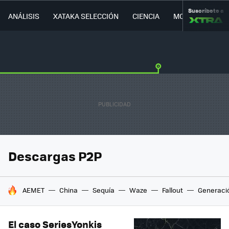
Suscríbete a
ANÁLISIS
XATAKA SELECCIÓN
CIENCIA
MOVILIDAD
Descargas P2P
HOY SE HABLA DE
AEMET
China
Sequía
Waze
Fallout
Generaci
El caso SeriesYonkis