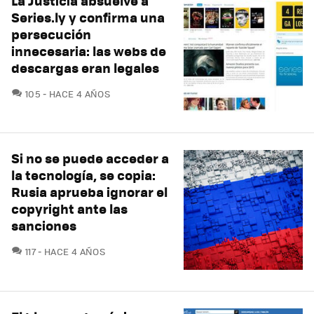
La Justicia absuelve a
Series.ly y confirma una
persecución
innecesaria: las webs de
descargas eran legales
COMENTARIOS
105
HACE 4 AÑOS
Si no se puede acceder a
la tecnología, se copia:
Rusia aprueba ignorar el
copyright ante las
sanciones
COMENTARIOS
117
HACE 4 AÑOS