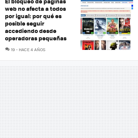
El bloqueo de páginas
web no afecta a todos
por igual: por qué es
posible seguir
accediendo desde
operadoras pequeñas
COMENTARIOS
19
HACE 4 AÑOS