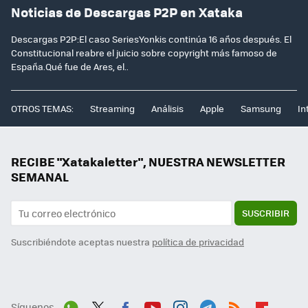
Noticias de Descargas P2P en Xataka
Descargas P2P:El caso SeriesYonkis continúa 16 años después. El
Constitucional reabre el juicio sobre copyright más famoso de
España.Qué fue de Ares, el..
OTROS TEMAS:
Streaming
Análisis
Apple
Samsung
In
RECIBE "Xatakaletter", NUESTRA NEWSLETTER
SEMANAL
SUSCRIBIR
Suscribiéndote aceptas nuestra
política de privacidad
Síguenos