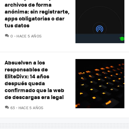
archivos de forma
anónima: sin registrarte,
apps obligatorias o dar
tus datos
COMENTARIOS
0
HACE 5 AÑOS
Absuelven a los
responsables de
EliteDivx: 14 años
después queda
confirmado que la web
de descargas era legal
COMENTARIOS
63
HACE 5 AÑOS