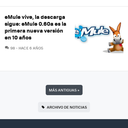
eMule vive, la descarga
sigue: eMule 0.60a es la
primera nueva versión
en 10 años
COMENTARIOS
98
HACE 6 AÑOS
MÁS ANTIGUAS
»
ARCHIVO DE NOTICIAS