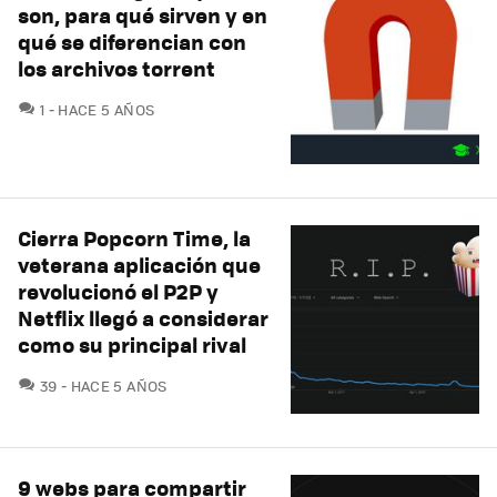
son, para qué sirven y en
qué se diferencian con
los archivos torrent
COMENTARIOS
1
HACE 5 AÑOS
Cierra Popcorn Time, la
veterana aplicación que
revolucionó el P2P y
Netflix llegó a considerar
como su principal rival
COMENTARIOS
39
HACE 5 AÑOS
9 webs para compartir