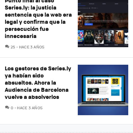
Punto final al caso
Series.ly: la justicia
sentencia que la web era
legal y confirma que la
persecución fue
innecesaria
COMENTARIOS
25
HACE 3 AÑOS
Los gestores de Series.ly
ya habían sido
absueltos. Ahora la
Audiencia de Barcelona
vuelve a absolverlos
COMENTARIOS
0
HACE 3 AÑOS