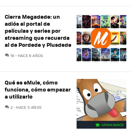
Cierra Megadede: un
adiós al portal de
películas y series por
streaming que recuerda
al de Pordede y Plusdede
COMENTARIOS
19
HACE 6 AÑOS
Qué es eMule, cómo
funciona, cómo empezar
a utilizarlo
COMENTARIOS
2
HACE 5 AÑOS