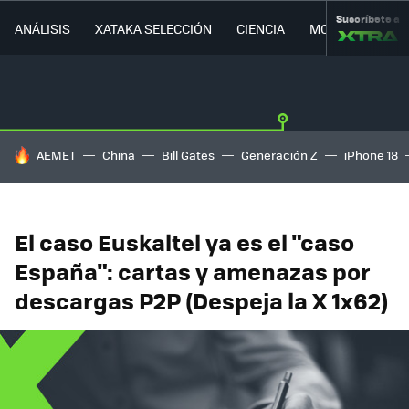
Suscríbete a
ANÁLISIS
XATAKA SELECCIÓN
CIENCIA
MOVILIDAD
HOY SE HABLA DE
AEMET
China
Bill Gates
Generación Z
iPhone 18
El caso Euskaltel ya es el "caso
España": cartas y amenazas por
descargas P2P (Despeja la X 1x62)