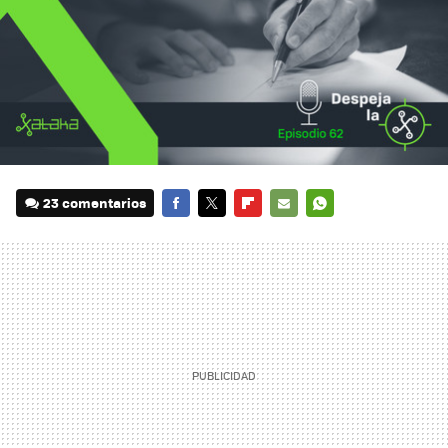
23 comentarios
FACEBOOK
TWITTER
FLIPBOARD
E-
WHATSAPP
MAIL