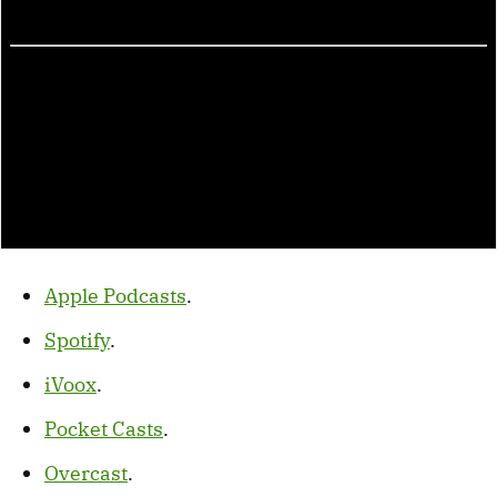
Apple Podcasts
.
Spotify
.
iVoox
.
Pocket Casts
.
Overcast
.