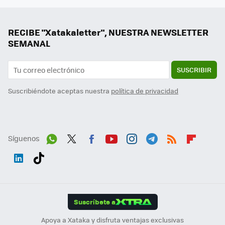
RECIBE "Xatakaletter", NUESTRA NEWSLETTER
SEMANAL
SUSCRIBIR
Suscribiéndote aceptas nuestra
política de privacidad
Síguenos
Wh
Twit
Fac
You
Inst
Tele
RSS
Flip
ats
ter
ebo
tub
agr
gra
boa
Link
Tikt
App
ok
e
am
m
rd
edI
ok
Suscríbete a
n
Apoya a Xataka y disfruta ventajas exclusivas