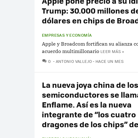
Apple pone precio a su idi
Trump: 30.000 millones d
dólares en chips de Bro
EMPRESAS Y ECONOMÍA
Apple y Broadcom fortifican su alianza 
acuerdo multimillonario
LEER MÁS »
COMENTARIOS
0
ANTONIO VALLEJO
HACE UN MES
La nueva joya china de lo
semiconductores se llam
Enflame. Así es la nueva
integrante de “los cuatro
dragones de los chips” d