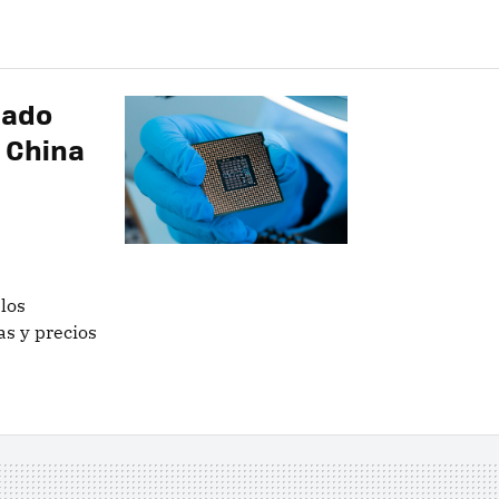
nado
o China
los
s y precios