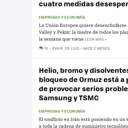
cuatro medidas desespe
EMPRESAS Y ECONOMÍA
La Unión Europea quiere desenchufarse 
Valley y Pekín: la madre de todos los pla
la semana que viene
LEER MÁS »
COMENTARIOS
13
EVA R. DE LUIS
HACE 2 MESES
Helio, bromo y disolventes
bloqueo de Ormuz está a
de provocar serios probl
Samsung y TSMC
EMPRESAS Y ECONOMÍA
El conflicto en Irán está poniendo en un 
a toda la cadena de suministro tecnológi