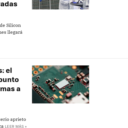
radas
de Silicon
nes llegará
: el
 punto
emas a
serio aprieto
ca
LEER MÁS »