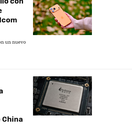
lio con
e
adcom
con un nuevo
s
a
e China