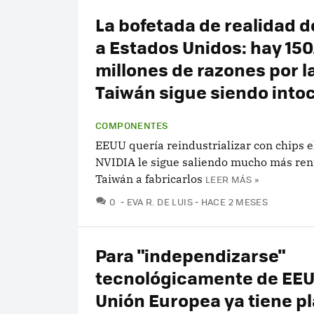
La bofetada de realidad d
a Estados Unidos: hay 15
millones de razones por l
Taiwán sigue siendo into
COMPONENTES
EEUU quería reindustrializar con chips e
NVIDIA le sigue saliendo mucho más rent
Taiwán a fabricarlos
LEER MÁS »
COMENTARIOS
0
EVA R. DE LUIS
HACE 2 MESES
Para "independizarse"
tecnológicamente de EEUU
Unión Europea ya tiene pl