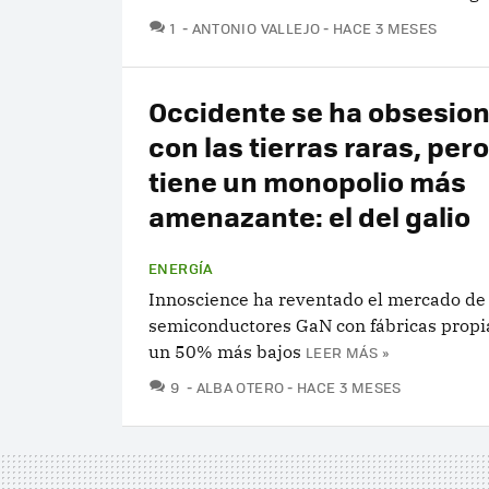
COMENTARIOS
1
ANTONIO VALLEJO
HACE 3 MESES
Occidente se ha obsesio
con las tierras raras, per
tiene un monopolio más
amenazante: el del galio
ENERGÍA
Innoscience ha reventado el mercado de 
semiconductores GaN con fábricas propia
un 50% más bajos
LEER MÁS »
COMENTARIOS
9
ALBA OTERO
HACE 3 MESES