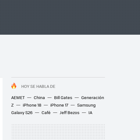
HOY SE HABLA DE
AEMET
China
Bill Gates
Generación
Z
iPhone 18
iPhone 17
Samsung
Galaxy S26
Café
Jeff Bezos
IA