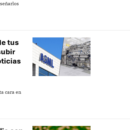
iseñarlos
de tus
ubir
ticias
ta cara en