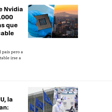
e Nvidia
0.000
as que
cable
l país pero a
able irse a
, la
an: