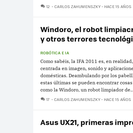
COMENTARIOS
12
CARLOS ZAHUMENSZKY
HACE 15 AÑOS
Windoro, el robot limpiacr
y otros terrores tecnológ
ROBÓTICA E IA
Como sabéis, la IFA 2011 es, en realidad,
centrada en imagen, sonido y aplicacion
domésticas. Deambulando por los pabell
estas últimas se pueden encontrar cosas
como la Windoro, un robot limpiador de..
COMENTARIOS
17
CARLOS ZAHUMENSZKY
HACE 15 AÑOS
Asus UX21, primeras imp