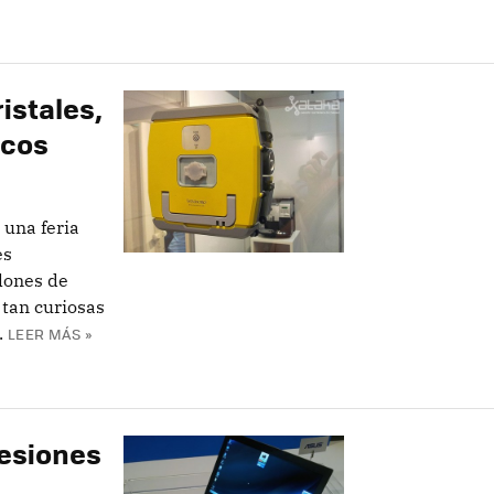
istales,
icos
 una feria
es
lones de
 tan curiosas
.
LEER MÁS »
resiones