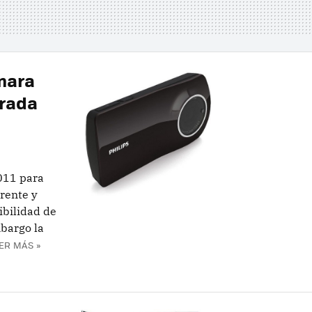
mara
rada
2011 para
rente y
ibilidad de
mbargo la
ER MÁS »