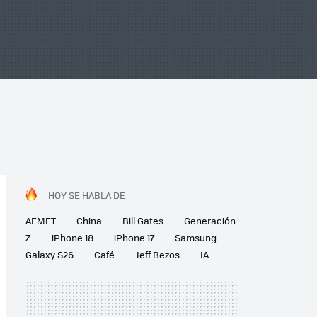
HOY SE HABLA DE
AEMET
China
Bill Gates
Generación
Z
iPhone 18
iPhone 17
Samsung
Galaxy S26
Café
Jeff Bezos
IA