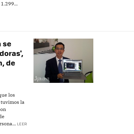
1.299...
n se
doras',
n, de
que los
 tuvimos la
con
de
rsona...
LEER