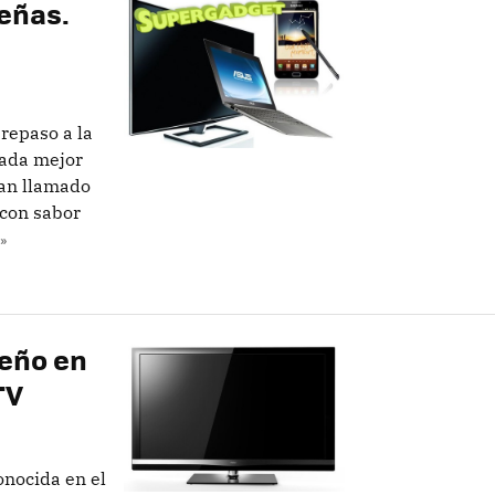
eñas.
repaso a la
nada mejor
han llamado
 con sabor
»
seño en
TV
onocida en el