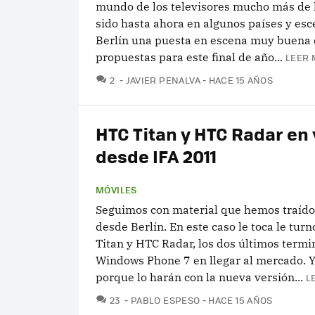
mundo de los televisores mucho más de l
sido hasta ahora en algunos países y esc
Berlín una puesta en escena muy buena 
propuestas para este final de año...
LEER 
COMENTARIOS
2
JAVIER PENALVA
HACE 15 AÑOS
HTC Titan y HTC Radar en
desde IFA 2011
MÓVILES
Seguimos con material que hemos traído
desde Berlín. En este caso le toca le turn
Titan y HTC Radar, los dos últimos termi
Windows Phone 7 en llegar al mercado. Y
porque lo harán con la nueva versión...
L
COMENTARIOS
23
PABLO ESPESO
HACE 15 AÑOS