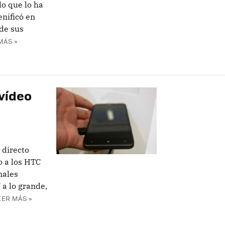
o que lo ha
enificó en
de sus
MÁS »
 vídeo
 directo
o a los HTC
nales
 a lo grande,
EER MÁS »