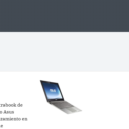
trabook de
mo Asus
anzamiento en
de