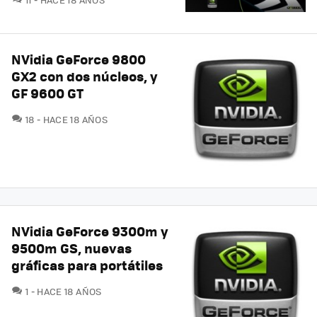
NVidia GeForce 9800
GX2 con dos núcleos, y
GF 9600 GT
COMENTARIOS
18
HACE 18 AÑOS
NVidia GeForce 9300m y
9500m GS, nuevas
gráficas para portátiles
COMENTARIOS
1
HACE 18 AÑOS