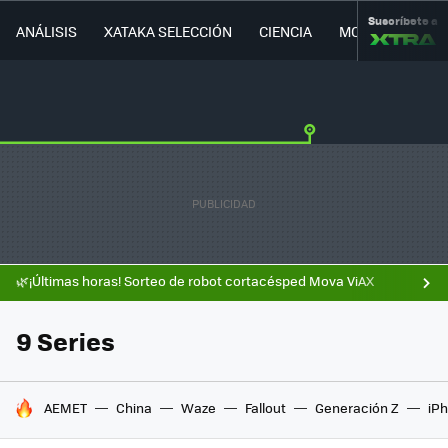
Suscríbete a
ANÁLISIS
XATAKA SELECCIÓN
CIENCIA
MOVILIDAD
🌿¡Últimas horas! Sorteo de robot cortacésped Mova ViAX
9 Series
HOY SE HABLA DE
AEMET
China
Waze
Fallout
Generación Z
iPh