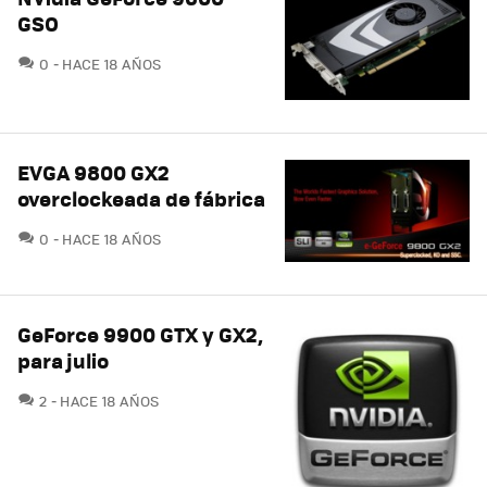
GSO
COMENTARIOS
0
HACE 18 AÑOS
EVGA 9800 GX2
overclockeada de fábrica
COMENTARIOS
0
HACE 18 AÑOS
GeForce 9900 GTX y GX2,
para julio
COMENTARIOS
2
HACE 18 AÑOS