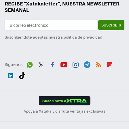
RECIBE "Xatakaletter", NUESTRA NEWSLETTER
SEMANAL
SUSCRIBIR
Suscribiéndote aceptas nuestra
política de privacidad
Síguenos
Wh
Twit
Fac
You
Inst
Tele
RSS
Flip
ats
ter
ebo
tub
agr
gra
boa
Link
Tikt
App
ok
e
am
m
rd
edI
ok
Suscríbete a
n
Apoya a Xataka y disfruta ventajas exclusivas