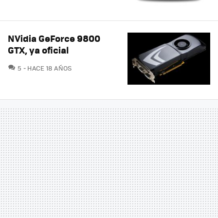
NVidia GeForce 9800
GTX, ya oficial
COMENTARIOS
5
HACE 18 AÑOS