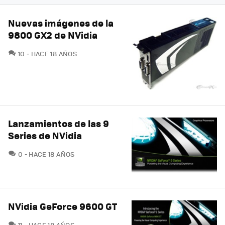
Nuevas imágenes de la
9800 GX2 de NVidia
COMENTARIOS
10
HACE 18 AÑOS
Lanzamientos de las 9
Series de NVidia
COMENTARIOS
0
HACE 18 AÑOS
NVidia GeForce 9600 GT
COMENTARIOS
11
HACE 18 AÑOS