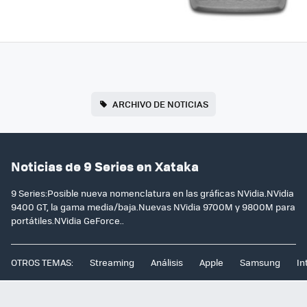
ARCHIVO DE NOTICIAS
Noticias de 9 Series en Xataka
9 Series:Posible nueva nomenclatura en las gráficas NVidia.NVidia
9400 GT, la gama media/baja.Nuevas NVidia 9700M y 9800M para
portátiles.NVidia GeForce..
OTROS TEMAS:
Streaming
Análisis
Apple
Samsung
In