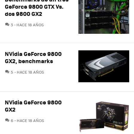
GeForce 9800 GTX Vs.
dos 9800 GX2
COMENTARIOS
3
HACE 18 AÑOS
NVidia GeForce 9800
GX2, benchmarks
COMENTARIOS
5
HACE 18 AÑOS
NVidia GeForce 9800
GX2
COMENTARIOS
6
HACE 18 AÑOS