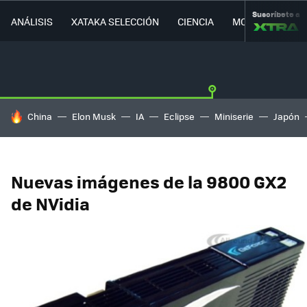
Suscríbete a
ANÁLISIS
XATAKA SELECCIÓN
CIENCIA
MOVILIDAD
HOY SE HABLA DE
China
Elon Musk
IA
Eclipse
Miniserie
Japón
Nuevas imágenes de la 9800 GX2
de NVidia