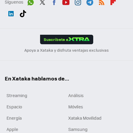
Síguenos
Wh
Twit
Fac
You
Inst
Tele
RSS
Flip
ats
ter
ebo
tub
agr
gra
boa
Link
Tikt
App
ok
e
am
m
rd
edI
ok
Suscríbete a
n
Apoya a Xataka y disfruta ventajas exclusivas
En Xataka hablamos de...
Streaming
Análisis
Espacio
Móviles
Energía
Xataka Movilidad
Apple
Samsung