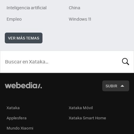
Inteligencia artificial
China
Empleo
Windows 11
VER MÁS TEMAS
BUSCA
SUBIR
Xataka
Xataka Móvil
Applesfera
Xataka Smart Home
Mundo Xiaomi