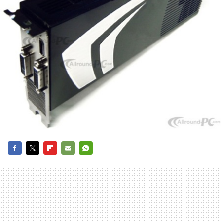
FACEBOOK
TWITTER
FLIPBOARD
E-
WHATSAPP
MAIL