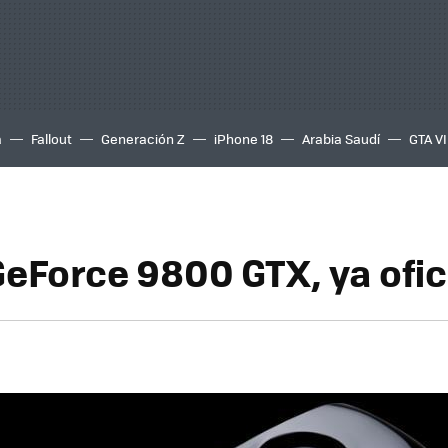
a
Fallout
Generación Z
iPhone 18
Arabia Saudí
GTA VI
GeForce 9800 GTX, ya ofic