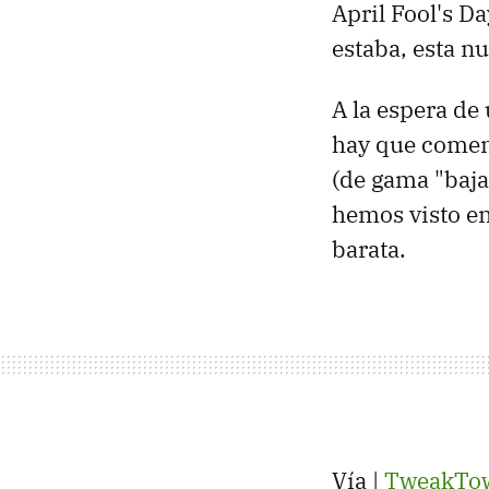
April Fool's Da
estaba, esta n
A la espera de
hay que comen
(de gama "baja
hemos visto en
barata.
Vía |
TweakTo