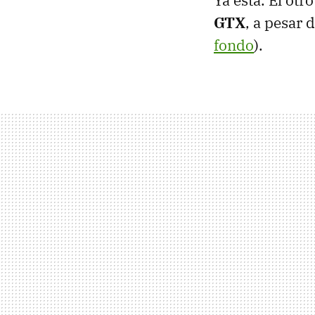
Ya está. El ot
GTX
, a pesar
fondo
).