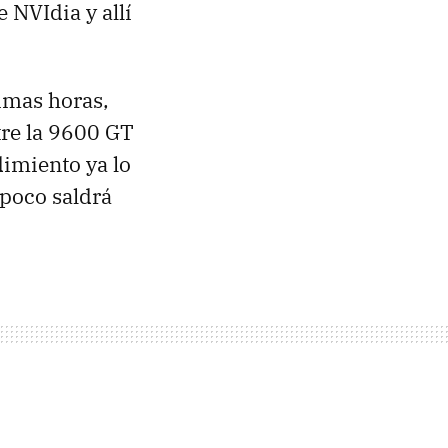
 NVIdia y allí
imas horas,
tre la 9600 GT
dimiento ya lo
mpoco saldrá