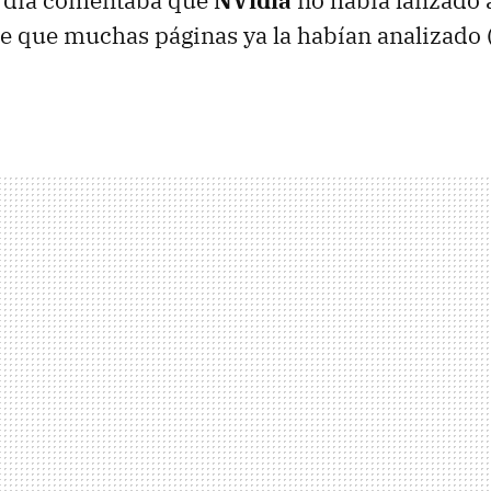
ro día comentaba que
NVidia
no había lanzado 
 de que muchas páginas ya la habían analizado