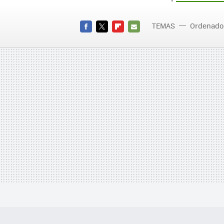
TEMAS
Ordenado
FACEBOOK
TWITTER
FLIPBOARD
E-
MAIL