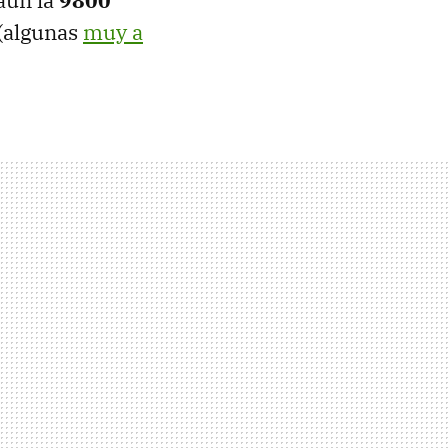
aún la
9800
 (algunas
muy a