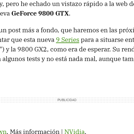
y, pero he echado un vistazo rápido a la web de
ueva
GeForce 9800 GTX
.
 un post más a fondo, que haremos en las próx
tar que esta nueva
9 Series
para a situarse en
") y la 9800 GX2, como era de esperar. Su ren
 algunos tests y no está nada mal, aunque ta
wn
. Más información |
NVidia
.