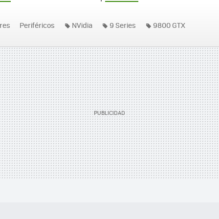
res
Periféricos
NVidia
9 Series
9800 GTX