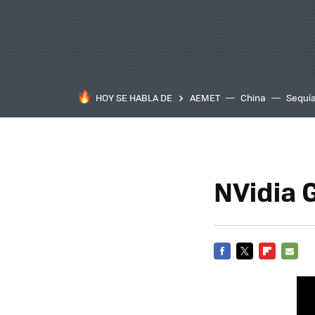
HOY SE HABLA DE
AEMET
China
Sequí
NVidia 
FACEBOOK
TWITTER
FLIPBOARD
E-
MAIL