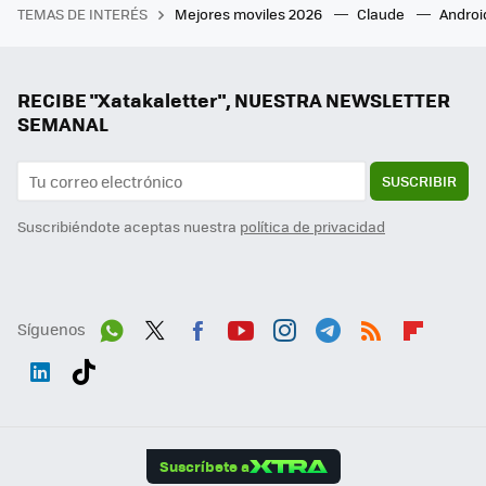
TEMAS DE INTERÉS
Mejores moviles 2026
Claude
Androi
RECIBE "Xatakaletter", NUESTRA NEWSLETTER
SEMANAL
SUSCRIBIR
Suscribiéndote aceptas nuestra
política de privacidad
Síguenos
Wh
Twit
Fac
You
Inst
Tele
RSS
Flip
ats
ter
ebo
tub
agr
gra
boa
Link
Tikt
App
ok
e
am
m
rd
edI
ok
Suscríbete a
n