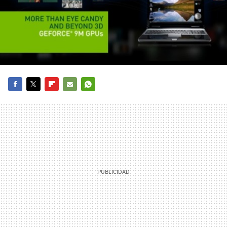
FACEBOOK
TWITTER
FLIPBOARD
E-
WHATSAPP
MAIL