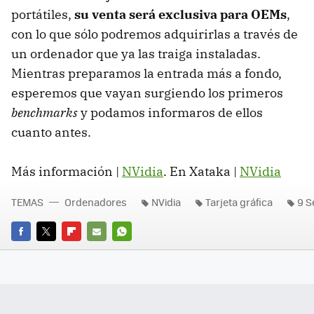
portátiles,
su venta será exclusiva para OEMs
,
con lo que sólo podremos adquirirlas a través de
un ordenador que ya las traiga instaladas.
Mientras preparamos la entrada más a fondo,
esperemos que vayan surgiendo los primeros
benchmarks
y podamos informaros de ellos
cuanto antes.
Más información |
NVidia
. En Xataka |
NVidia
TEMAS
Ordenadores
NVidia
Tarjeta gráfica
9 S
FACEBOOK
TWITTER
FLIPBOARD
E-
WHATSAPP
MAIL