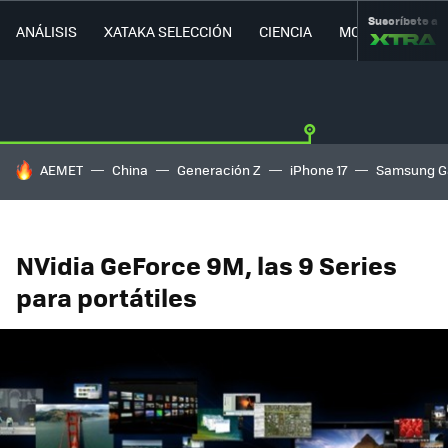
Suscríbete a
ANÁLISIS
XATAKA SELECCIÓN
CIENCIA
MOVILIDAD
HOY SE HABLA DE
AEMET
China
Generación Z
iPhone 17
Samsung G
NVidia GeForce 9M, las 9 Series
para portátiles