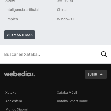
Inteligencia artificial
China
Empleo
Windows 11
VER MÁS TEMAS
BUSCA
SUBIR
Xataka
Xataka Móvil
Applesfera
Xataka Smart Home
Mundo Xiaomi