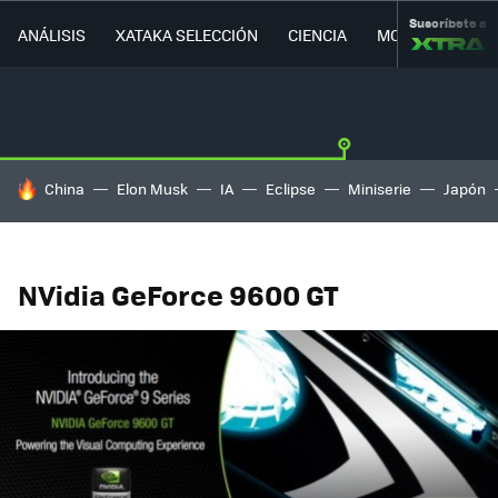
Suscríbete a
ANÁLISIS
XATAKA SELECCIÓN
CIENCIA
MOVILIDAD
HOY SE HABLA DE
China
Elon Musk
IA
Eclipse
Miniserie
Japón
NVidia GeForce 9600 GT