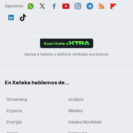
Síguenos
Wh
Twit
Fac
You
Inst
Tele
RSS
Flip
ats
ter
ebo
tub
agr
gra
boa
Link
Tikt
App
ok
e
am
m
rd
edI
ok
Suscríbete a
n
Apoya a Xataka y disfruta ventajas exclusivas
En Xataka hablamos de...
Streaming
Análisis
Espacio
Móviles
Energía
Xataka Movilidad
Apple
Samsung