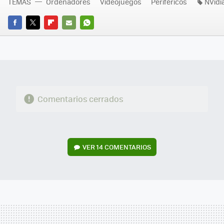
TEMAS
Ordenadores
Videojuegos
Periféricos
NVidi
FACEBOOK
TWITTER
FLIPBOARD
E-
WHATSAPP
MAIL
Comentarios cerrados
VER
14 COMENTARIOS