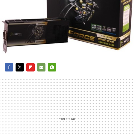
FACEBOOK
TWITTER
FLIPBOARD
E-
WHATSAPP
MAIL