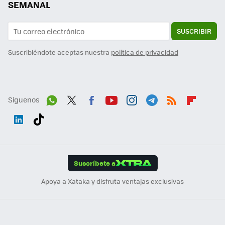
SEMANAL
SUSCRIBIR
Suscribiéndote aceptas nuestra
política de privacidad
Síguenos
Wh
Twit
Fac
You
Inst
Tele
RSS
Flip
ats
ter
ebo
tub
agr
gra
boa
Link
Tikt
App
ok
e
am
m
rd
edI
ok
Suscríbete a
n
Apoya a Xataka y disfruta ventajas exclusivas