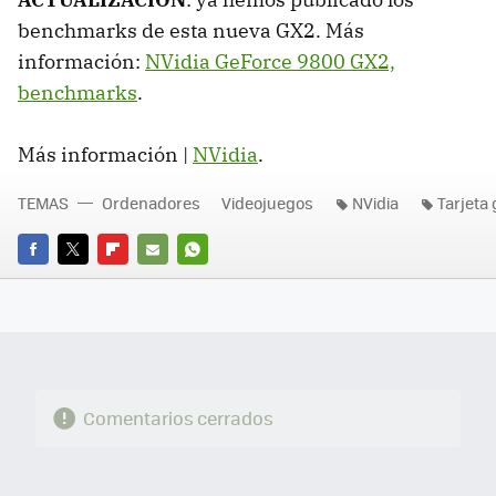
benchmarks de esta nueva GX2. Más
información:
NVidia GeForce 9800 GX2,
benchmarks
.
Más información |
NVidia
.
TEMAS
Ordenadores
Videojuegos
NVidia
Tarjeta 
FACEBOOK
TWITTER
FLIPBOARD
E-
WHATSAPP
MAIL
Comentarios cerrados