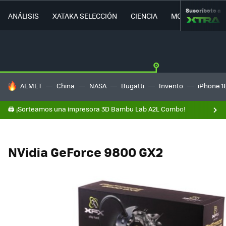
Suscríbete a
ANÁLISIS
XATAKA SELECCIÓN
CIENCIA
MOVILIDAD
HOY SE HABLA DE
AEMET
China
NASA
Bugatti
Invento
iPhone 1
🖨️ ¡Sorteamos una impresora 3D Bambu Lab A2L Combo!
NVidia GeForce 9800 GX2