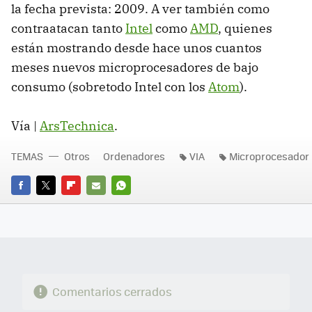
la fecha prevista: 2009. A ver también como
contraatacan tanto
Intel
como
AMD
, quienes
están mostrando desde hace unos cuantos
meses nuevos microprocesadores de bajo
consumo (sobretodo Intel con los
Atom
).
Vía |
ArsTechnica
.
TEMAS
Otros
Ordenadores
VIA
Microprocesador
FACEBOOK
TWITTER
FLIPBOARD
E-
WHATSAPP
MAIL
Comentarios cerrados