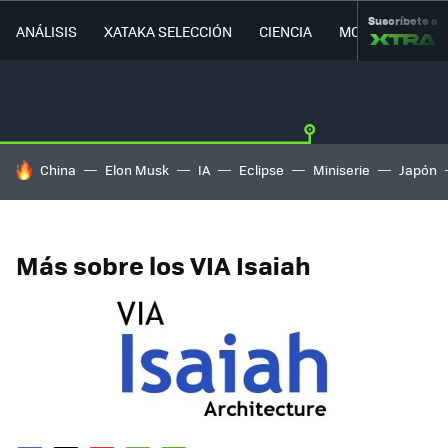
Suscríbete a
ANÁLISIS
XATAKA SELECCIÓN
CIENCIA
MOVILIDAD
HOY SE HABLA DE
China
Elon Musk
IA
Eclipse
Miniserie
Japón
Más sobre los VIA Isaiah