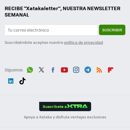
RECIBE "Xatakaletter", NUESTRA NEWSLETTER
SEMANAL
SUSCRIBIR
Suscribiéndote aceptas nuestra
política de privacidad
Síguenos
Wh
Twit
Fac
You
Inst
Tele
RSS
Flip
ats
ter
ebo
tub
agr
gra
boa
Link
Tikt
App
ok
e
am
m
rd
edI
ok
Suscríbete a
n
Apoya a Xataka y disfruta ventajas exclusivas