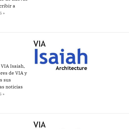
ribir a
S »
VIA Isaiah,
res de VIA y
s sus
as noticias
 »