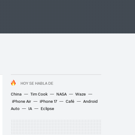
HOY SE HABLA DE
China
Tim Cook
NASA
Waze
iPhone Air
iPhone 17
Café
Android
Auto
IA
Eclipse