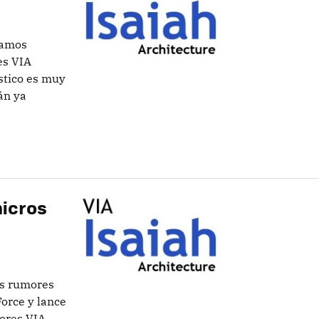
íamos
es VIA
stico es muy
án ya
micros
os rumores
Force y lance
ores VIA,