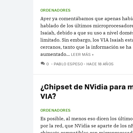
ORDENADORES
Ayer ya comentábamos que apenas hab
hablado de los últimos microprocesador
Isaiah, debido a que su uso a nivel domé
limitado. Sin embargo, los VIA Isaiah est
cercanos, tanto que la información se ha
aumentado...
LEER MÁS »
COMENTARIOS
0
PABLO ESPESO
HACE 18 AÑOS
¿Chipset de NVidia para 
VIA?
ORDENADORES
Es posible, al menos eso dicen los últim
por la red, que NVidia se aparte de los n
chipsets compatibles con microprocesad