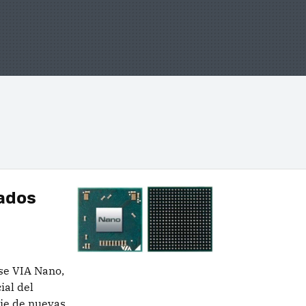
ados
se VIA Nano,
ial del
rie de nuevas