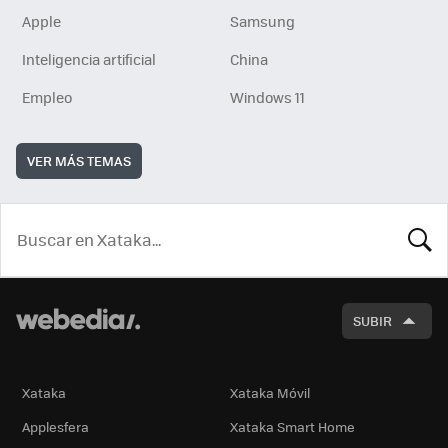
Apple
Samsung
Inteligencia artificial
China
Empleo
Windows 11
VER MÁS TEMAS
BUSCA
SUBIR
Xataka
Xataka Móvil
Applesfera
Xataka Smart Home