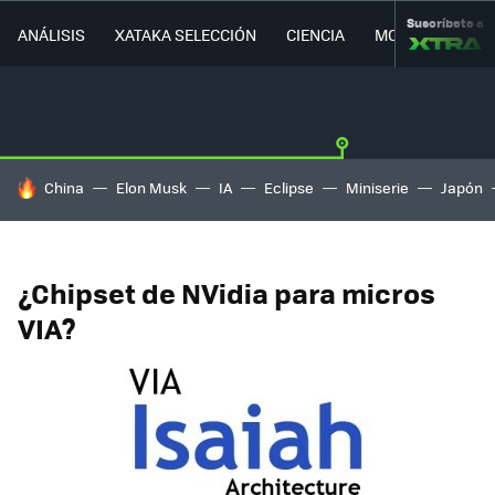
Suscríbete a
ANÁLISIS
XATAKA SELECCIÓN
CIENCIA
MOVILIDAD
HOY SE HABLA DE
China
Elon Musk
IA
Eclipse
Miniserie
Japón
¿Chipset de NVidia para micros
VIA?