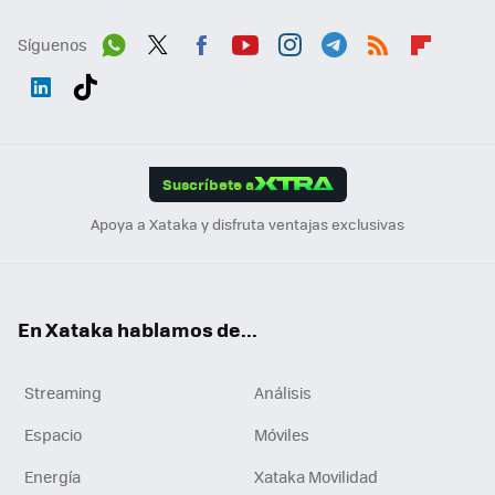
Síguenos
Wh
Twit
Fac
You
Inst
Tele
RSS
Flip
ats
ter
ebo
tub
agr
gra
boa
Link
Tikt
App
ok
e
am
m
rd
edI
ok
Suscríbete a
n
Apoya a Xataka y disfruta ventajas exclusivas
En Xataka hablamos de...
Streaming
Análisis
Espacio
Móviles
Energía
Xataka Movilidad