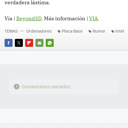
verdadera lástima.
Vía |
Beyond3D
. Más información |
VIA
.
TEMAS
Ordenadores
Placa Base
Rumor
Intel
FACEBOOK
TWITTER
FLIPBOARD
E-
WHATSAPP
MAIL
Comentarios cerrados