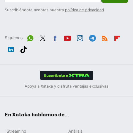
Suscribiéndote aceptas nuestra
política de privacidad
Síguenos
Wh
Twit
Fac
You
Inst
Tele
RSS
Flip
ats
ter
ebo
tub
agr
gra
boa
Link
Tikt
App
ok
e
am
m
rd
edIn
ok
Suscríbete a
Apoya a Xataka y disfruta ventajas exclusivas
En Xataka hablamos de...
Streaming
Análisis