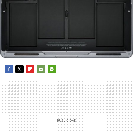
FACEBOOK
TWITTER
FLIPBOARD
E-
WHATSAPP
MAIL