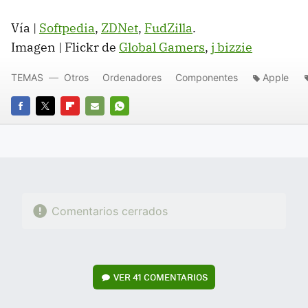
Vía |
Softpedia
,
ZDNet
,
FudZilla
.
Imagen | Flickr de
Global Gamers
,
j bizzie
TEMAS
Otros
Ordenadores
Componentes
Apple
FACEBOOK
TWITTER
FLIPBOARD
E-
WHATSAPP
MAIL
Comentarios cerrados
VER
41 COMENTARIOS