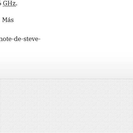
6
GHz
.
. Más
ote-de-steve-