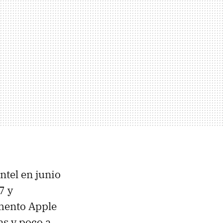
ntel en junio
7 y
omento Apple
s y poco a