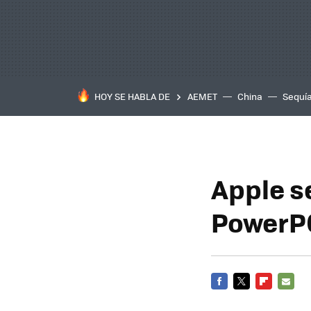
HOY SE HABLA DE
AEMET
China
Sequí
Apple s
PowerP
FACEBOOK
TWITTER
FLIPBOARD
E-