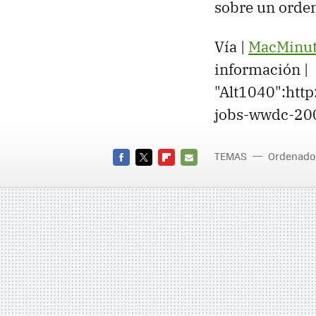
sobre un orden
Vía |
MacMinu
información |
"Alt1040":htt
jobs-wwdc-20
TEMAS
Ordenado
FACEBOOK
TWITTER
FLIPBOARD
E-
MAIL