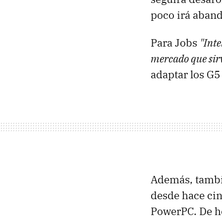
poco irá aban
Para Jobs
"Int
mercado que sir
adaptar los G5 
Además, tambié
desde hace cin
PowerPC. De h