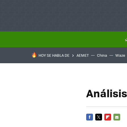
HOY SE HABLA DE
AEMET
China
Waze
Análisi
FACEBOOK
TWITTER
FLIPBOARD
E-