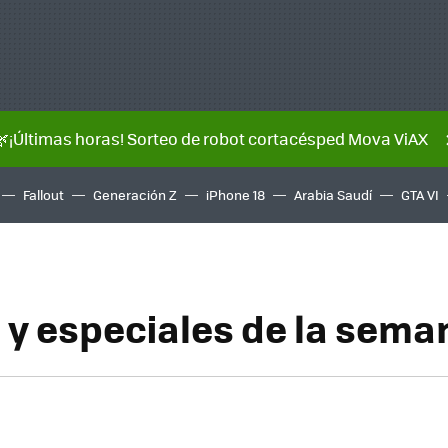
🌿¡Últimas horas! Sorteo de robot cortacésped Mova ViAX
Fallout
Generación Z
iPhone 18
Arabia Saudí
GTA VI
s y especiales de la sema