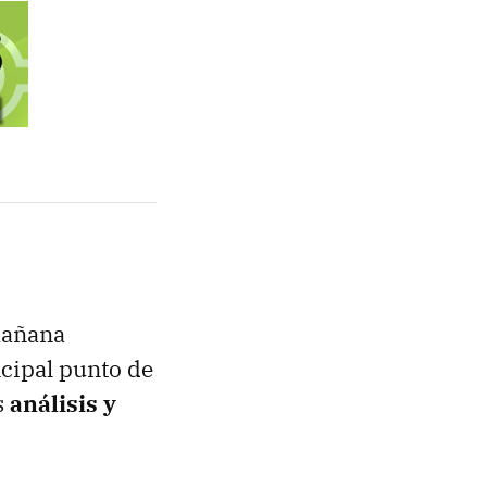
mañana
cipal punto de
s
análisis y