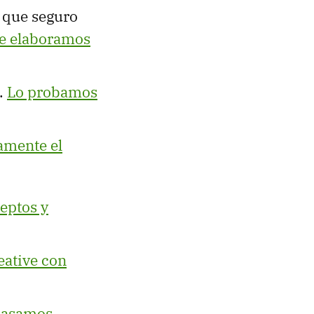
s que seguro
e elaboramos
l.
Lo probamos
amente el
eptos y
eative con
pasamos