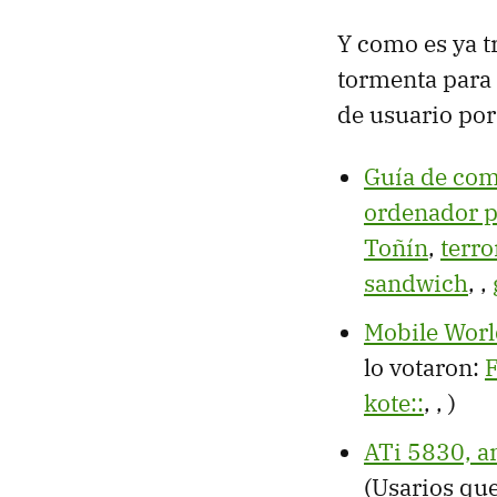
Y como es ya t
tormenta para 
de usuario por
Guía de com
ordenador po
Toñín
,
terr
sandwich
,
,
Mobile Worl
lo votaron:
F
kote::
,
,
)
ATi 5830, an
(Usarios que