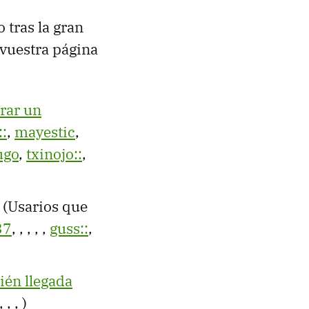
tras la gran
vuestra página
rar un
:
,
mayestic
,
ugo
,
txinojo::
,
(Usarios que
37
,
,
,
,
,
guss::
,
cién llegada
,
,
,
)