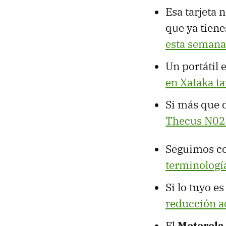
Esa tarjeta 
que ya tien
esta semana
Un portátil 
en Xataka t
Si más que d
Thecus N0
Seguimos co
terminologí
Si lo tuyo e
reducción ac
El
Motorola