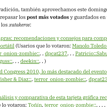
radición, también aprovechamos este domingo 
repasar los
post más votados
y guardados en 
 los
xatakeros
:
pras: recomendaciones y consejos para comp
rtátil
(Usarios que lo votaron:
Manolo Toledo:
or_onion-zombie::
,
,
dpcat237
,
,
,
Patricio::Sab
guss::
,
,
,
deekin::
,
,
)
d Congress 2010, lo más destacado del evento
isher & Diaz::
,
terror_onion-zombie::
,
dpcat2
álisis y comparativa de esta tarjeta gráfica re
 lo votaron:
Toñín
,
terror_onion-zombie::
,
,
,
,