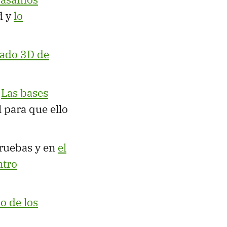
d y
lo
lado 3D de
.
Las bases
 para que ello
ruebas y en
el
ntro
o de los