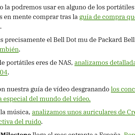
no la podremos usar en alguno de los portátile
es en mente comprar tras la
guía de compra qu
.
es precisamente el Bell Dot mu de Packard Bel
ambién
.
e portátiles eres de NAS,
analizamos detallad
204
.
n nuestra guía de vídeo desgranando
los conc
a especial del mundo del vídeo.
s la música,
analizamos unos auriculares de Cr
tiva del ruido
.
 Milestone
llega el mes entrante a España.
Re