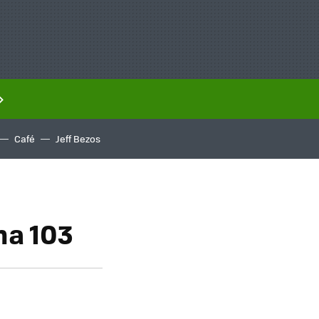
Café
Jeff Bezos
na 103