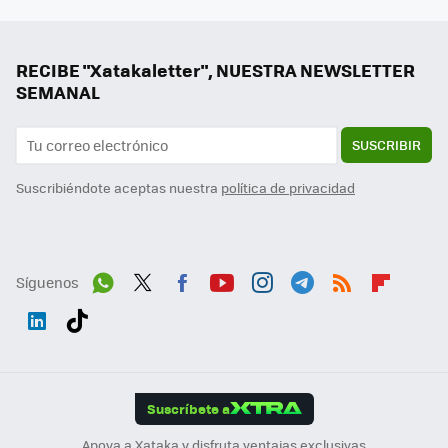
RECIBE "Xatakaletter", NUESTRA NEWSLETTER
SEMANAL
SUSCRIBIR
Suscribiéndote aceptas nuestra
política de privacidad
Síguenos
Wh
Twit
Fac
You
Inst
Tele
RSS
Flip
ats
ter
ebo
tub
agr
gra
boa
Link
Tikt
App
ok
e
am
m
rd
edI
ok
Suscríbete a
n
Apoya a Xataka y disfruta ventajas exclusivas