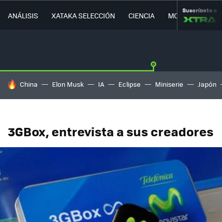
Suscríbete a
ANÁLISIS
XATAKA SELECCIÓN
CIENCIA
MOVILIDAD
HOY SE HABLA DE
China
Elon Musk
IA
Eclipse
Miniserie
Japón
3GBox, entrevista a sus creadores