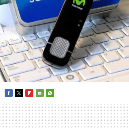
FACEBOOK
TWITTER
FLIPBOARD
E-
WHATSAPP
MAIL