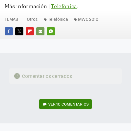
Más información |
Telefónica
.
TEMAS
Otros
Telefónica
MWC 2010
FACEBOOK
TWITTER
FLIPBOARD
E-
WHATSAPP
MAIL
Comentarios cerrados
VER
10 COMENTARIOS