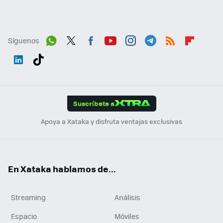
Síguenos
Wh
Twit
Fac
You
Inst
Tele
RSS
Flip
ats
ter
ebo
tub
agr
gra
boa
Link
Tikt
App
ok
e
am
m
rd
edI
ok
Suscríbete a
n
Apoya a Xataka y disfruta ventajas exclusivas
En Xataka hablamos de...
Streaming
Análisis
Espacio
Móviles