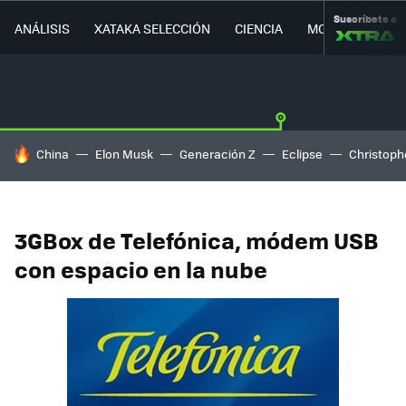
Suscríbete a
ANÁLISIS
XATAKA SELECCIÓN
CIENCIA
MOVILIDAD
HOY SE HABLA DE
China
Elon Musk
Generación Z
Eclipse
Christoph
3GBox de Telefónica, módem USB
con espacio en la nube