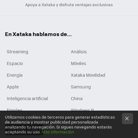
Apoya a Xataka y disfruta ventajas exclusivas
En Xataka hablamos de...
Streaming
Análisis
Espacio
Móviles
Energía
Xataka Movilidad
Apple
Samsung
Inteligencia artificial
China
Empleo
Windows 11
Utilizamos cookies de terceros para generar estadísticas
de audiencia y mostrar publicidad personalizada
analizando tu navegación. Si sigues navegando estarás
VER MÁS TEMAS
aceptando su uso.
Más información