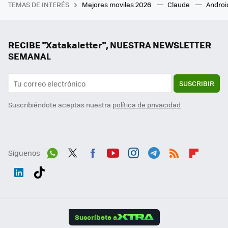
TEMAS DE INTERÉS
Mejores moviles 2026
Claude
Androi
RECIBE "Xatakaletter", NUESTRA NEWSLETTER
SEMANAL
SUSCRIBIR
Suscribiéndote aceptas nuestra
política de privacidad
Síguenos
Wh
Twit
Fac
You
Inst
Tele
RSS
Flip
ats
ter
ebo
tub
agr
gra
boa
Link
Tikt
App
ok
e
am
m
rd
edI
ok
Suscríbete a
n