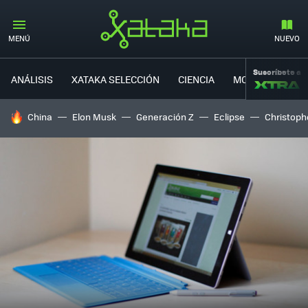
MENÚ
NUEVO
Suscríbete a
ANÁLISIS
XATAKA SELECCIÓN
CIENCIA
MOVILIDAD
HOY SE HABLA DE
China
Elon Musk
Generación Z
Eclipse
Christoph