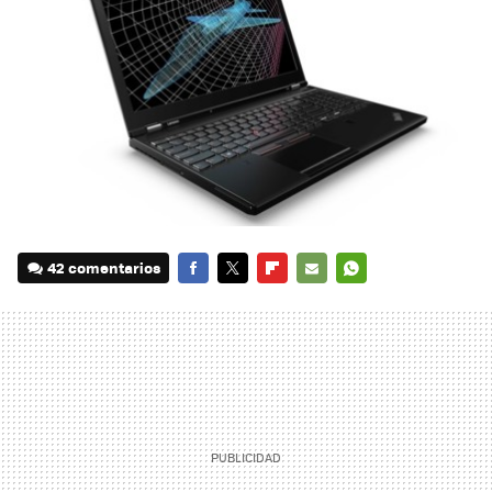
42 comentarios
FACEBOOK
TWITTER
FLIPBOARD
E-
WHATSAPP
MAIL