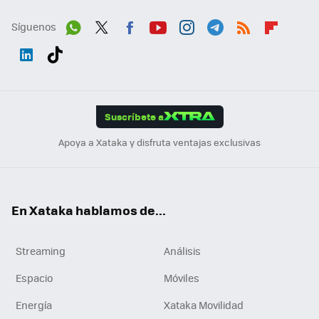
Síguenos
Wh
Twit
Fac
You
Inst
Tele
RSS
Flip
ats
ter
ebo
tub
agr
gra
boa
Link
Tikt
App
ok
e
am
m
rd
edI
ok
Suscríbete a
n
Apoya a Xataka y disfruta ventajas exclusivas
En Xataka hablamos de...
Streaming
Análisis
Espacio
Móviles
Energía
Xataka Movilidad