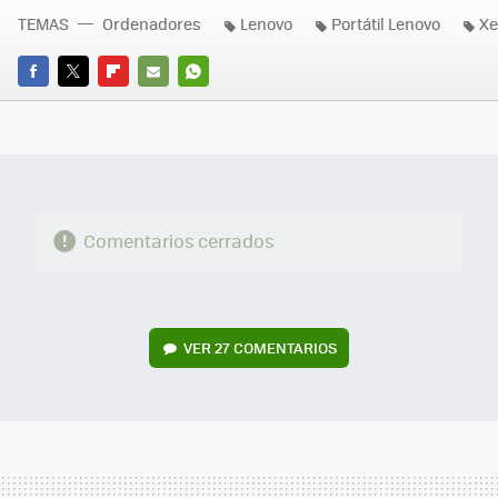
TEMAS
Ordenadores
Lenovo
Portátil Lenovo
Xe
FACEBOOK
TWITTER
FLIPBOARD
E-
WHATSAPP
MAIL
Comentarios cerrados
VER
27 COMENTARIOS