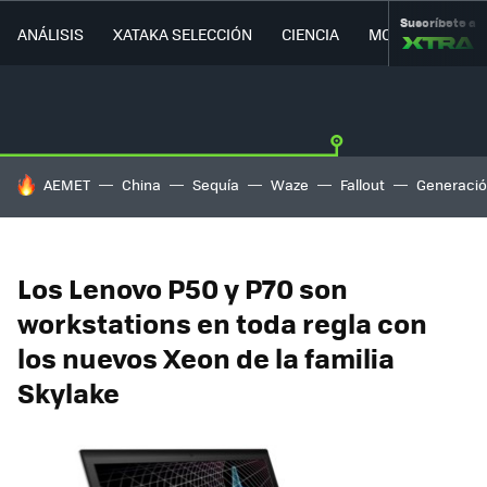
Suscríbete a
ANÁLISIS
XATAKA SELECCIÓN
CIENCIA
MOVILIDAD
HOY SE HABLA DE
AEMET
China
Sequía
Waze
Fallout
Generació
Los Lenovo P50 y P70 son
workstations en toda regla con
los nuevos Xeon de la familia
Skylake