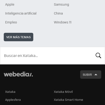
Apple
Samsung
Inteligencia artificial
China
Empleo
Windows 11
VER MÁS TEMAS
BUSCA
SUBIR
Xataka
Xataka Móvil
Applesfera
Xataka Smart Home