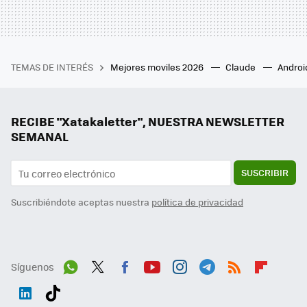
TEMAS DE INTERÉS
Mejores moviles 2026
Claude
Androi
RECIBE "Xatakaletter", NUESTRA NEWSLETTER
SEMANAL
SUSCRIBIR
Suscribiéndote aceptas nuestra
política de privacidad
Síguenos
Wh
Twit
Fac
You
Inst
Tele
RSS
Flip