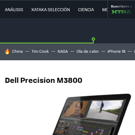
Suscríbete a
ANÁLISIS
XATAKA SELECCIÓN
CIENCIA
MOVILIDAD
HOY SE HABLA DE
China
Tim Cook
NASA
Ola de calor
iPhone 18
Dell Precision M3800