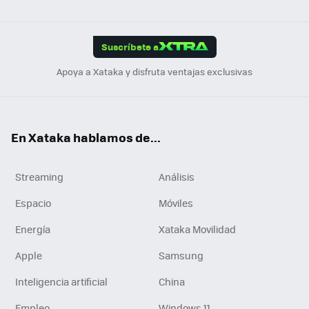
ats
ter
ebo
tub
agr
gra
boa
Link
Tikt
App
ok
e
am
m
rd
edI
ok
Suscríbete a
n
Apoya a Xataka y disfruta ventajas exclusivas
En Xataka hablamos de...
Streaming
Análisis
Espacio
Móviles
Energía
Xataka Movilidad
Apple
Samsung
Inteligencia artificial
China
Empleo
Windows 11