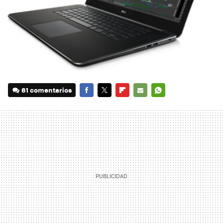
61 comentarios
FACEBOOK
TWITTER
FLIPBOARD
E-
WHATSAPP
MAIL