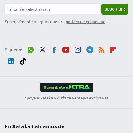
SUSCRIBIR
Suscribiéndote aceptas nuestra
política de privacidad
Síguenos
Wh
Twit
Fac
You
Inst
Tele
RSS
Flip
ats
ter
ebo
tub
agr
gra
boa
Link
Tikt
App
ok
e
am
m
rd
edI
ok
Suscríbete a
n
Apoya a Xataka y disfruta ventajas exclusivas
En Xataka hablamos de...