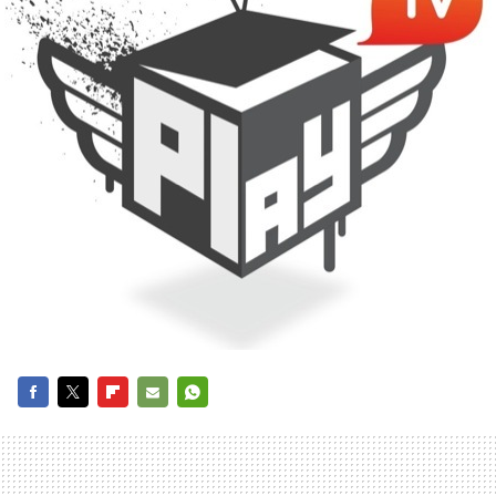
FACEBOOK
TWITTER
FLIPBOARD
E-
WHATSAPP
MAIL