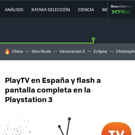
Suscríbete a
ANÁLISIS
XATAKA SELECCIÓN
CIENCIA
MOVILIDAD
HOY SE HABLA DE
China
Elon Musk
Generación Z
Eclipse
Christoph
PlayTV en España y flash a
pantalla completa en la
Playstation 3