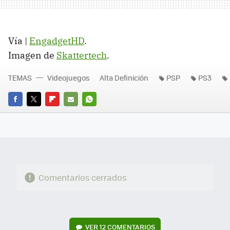
Vía |
EngadgetHD
.
Imagen de
Skattertech
.
TEMAS
Videojuegos
Alta Definición
PSP
PS3
FACEBOOK
TWITTER
FLIPBOARD
E-
WHATSAPP
MAIL
Comentarios cerrados
VER
12 COMENTARIOS