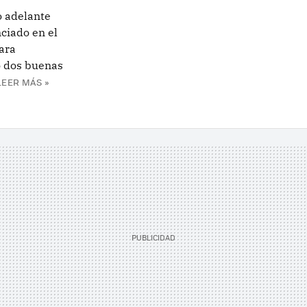
o adelante
nciado en el
ara
 dos buenas
LEER MÁS »