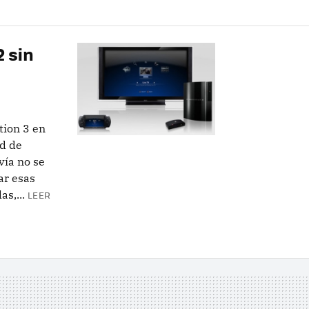
 sin
tion 3 en
d de
vía no se
ar esas
s,...
LEER