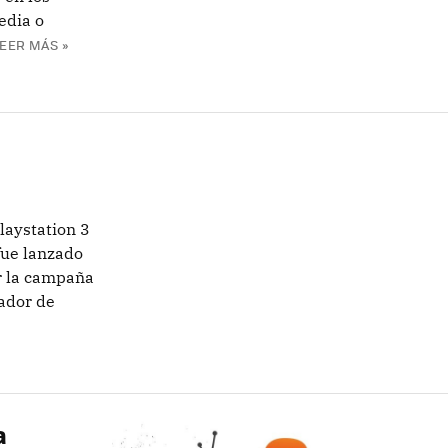
edia o
EER MÁS »
laystation 3
fue lanzado
r la campaña
zador de
a