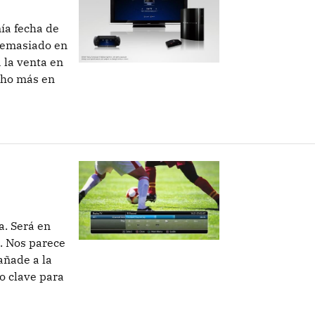
ía fecha de
demasiado en
 la venta en
cho más en
a. Será en
. Nos parece
añade a la
o clave para