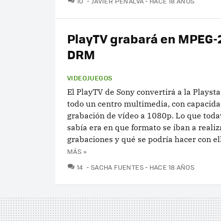
10
JAVIER PENALVA
HACE 18 AÑOS
PlayTV grabará en MPEG-2
DRM
VIDEOJUEGOS
El PlayTV de Sony convertirá a la Playsta
todo un centro multimedia, con capacida
grabación de vídeo a 1080p. Lo que toda
sabía era en que formato se iban a realiz
grabaciones y qué se podría hacer con ella
MÁS »
COMENTARIOS
14
SACHA FUENTES
HACE 18 AÑOS