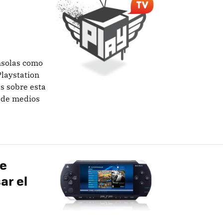
nsolas como
Playstation
s sobre esta
r de medios
de
ar el