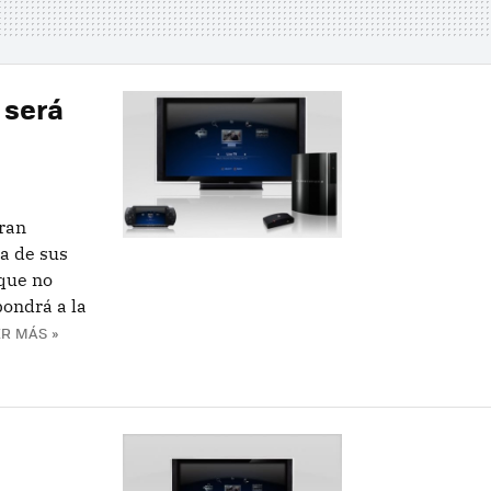
 será
eran
a de sus
 que no
pondrá a la
R MÁS »