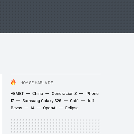
HOY SE HABLA DE
AEMET
China
Generación Z
iPhone
17
Samsung Galaxy S26
Café
Jeff
Bezos
IA
OpenAI
Eclipse