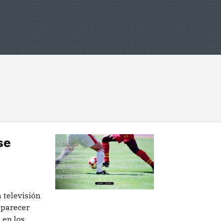
se
a televisión
aparecer
 en los