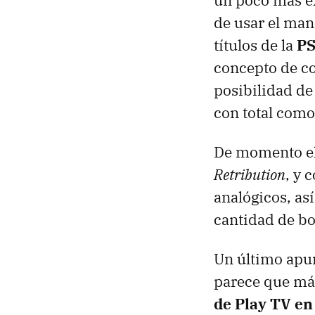
un poco más ex
de usar el man
títulos de la
P
concepto de co
posibilidad de 
con total com
De momento el 
Retribution
, y 
analógicos, as
cantidad de bo
Un último apu
parece que más
de Play TV e