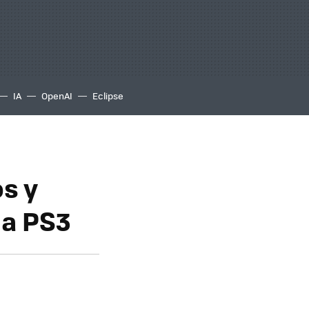
IA
OpenAI
Eclipse
s y
la PS3