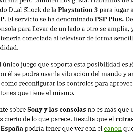
traña pero también nos gusta. Hablamos de l
do Dual Shock de la
Playstation 3
para jugar 
SP
. El servicio se ha denominado
PSP
Plus.
De 
nsola para llevar de un lado a otro se amplía, 
tenerla conectada al televisor de forma sencil
odidad.
único juego que soporta esta posibilidad es
R
con él se podrá usar la vibración del mando y 
í como reconfigurar los controles para aprove
tones que tiene el mismo.
nte sobre
Sony y las consolas
no es más que 
 cierto de lo que parece. Resulta que el
retra
n España
podría tener que ver con el
canon
que