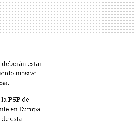
s deberán estar
iento masivo
esa.
 la
PSP
de
ente en Europa
 de esta