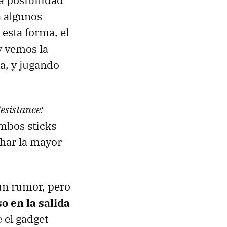
a posibilidad
a algunos
esta forma, el
y vemos la
la, y jugando
esistance:
ambos sticks
char la mayor
un rumor, pero
so en la salida
 el gadget