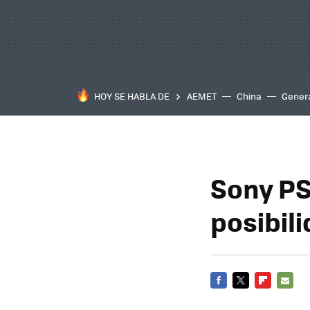
HOY SE HABLA DE
AEMET
China
Gener
Sony PS
posibil
FACEBOOK
TWITTER
FLIPBOARD
E-