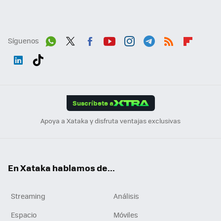
Síguenos
Wh
Twit
Fac
You
Inst
Tele
RSS
Flip
ats
ter
ebo
tub
agr
gra
boa
Link
Tikt
App
ok
e
am
m
rd
edI
ok
Suscríbete a
n
Apoya a Xataka y disfruta ventajas exclusivas
En Xataka hablamos de...
Streaming
Análisis
Espacio
Móviles