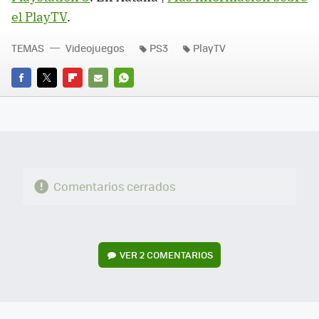
el PlayTV
.
TEMAS
Videojuegos
PS3
PlayTV
FACEBOOK
TWITTER
FLIPBOARD
E-
WHATSAPP
MAIL
Comentarios cerrados
VER
2 COMENTARIOS