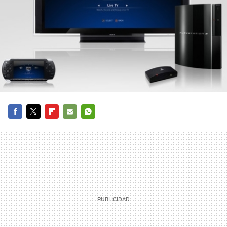
FACEBOOK
TWITTER
FLIPBOARD
E-
WHATSAPP
MAIL