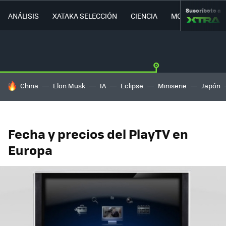
Suscríbete a
ANÁLISIS
XATAKA SELECCIÓN
CIENCIA
MOVILIDAD
HOY SE HABLA DE
China
Elon Musk
IA
Eclipse
Miniserie
Japón
Fecha y precios del PlayTV en
Europa