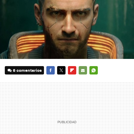
6 comentarios
FACEBOOK
TWITTER
FLIPBOARD
E-
WHATSAPP
MAIL