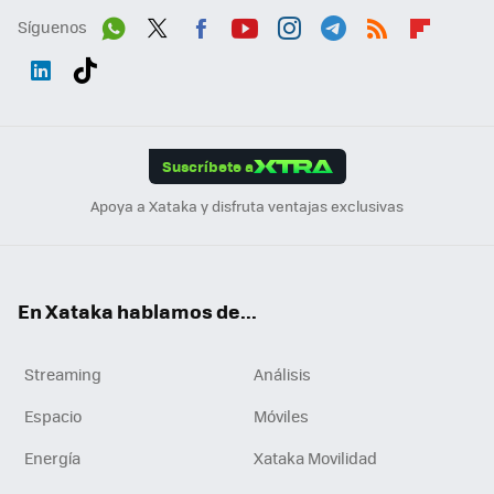
Síguenos
Wh
Twit
Fac
You
Inst
Tele
RSS
Flip
ats
ter
ebo
tub
agr
gra
boa
Link
Tikt
App
ok
e
am
m
rd
edI
ok
Suscríbete a
n
Apoya a Xataka y disfruta ventajas exclusivas
En Xataka hablamos de...
Streaming
Análisis
Espacio
Móviles
Energía
Xataka Movilidad