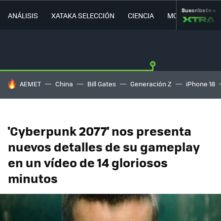
Suscríbete a
ANÁLISIS
XATAKA SELECCIÓN
CIENCIA
MOVILIDAD
HOY SE HABLA DE
AEMET
China
Bill Gates
Generación Z
iPhone 18
'Cyberpunk 2077' nos presenta
nuevos detalles de su gameplay
en un vídeo de 14 gloriosos
minutos