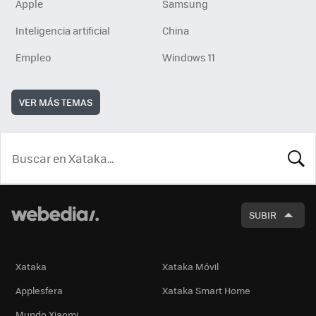
Apple
Samsung
Inteligencia artificial
China
Empleo
Windows 11
VER MÁS TEMAS
BUSCA
SUBIR
Xataka
Xataka Móvil
Applesfera
Xataka Smart Home
Mundo Xiaomi