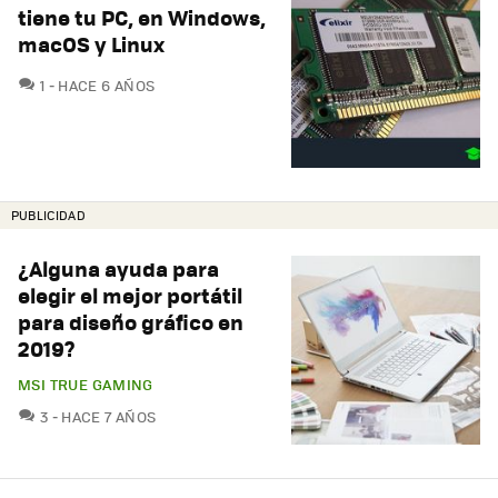
tiene tu PC, en Windows,
macOS y Linux
COMENTARIOS
1
HACE 6 AÑOS
PUBLICIDAD
¿Alguna ayuda para
elegir el mejor portátil
para diseño gráfico en
2019?
MSI TRUE GAMING
COMENTARIOS
3
HACE 7 AÑOS