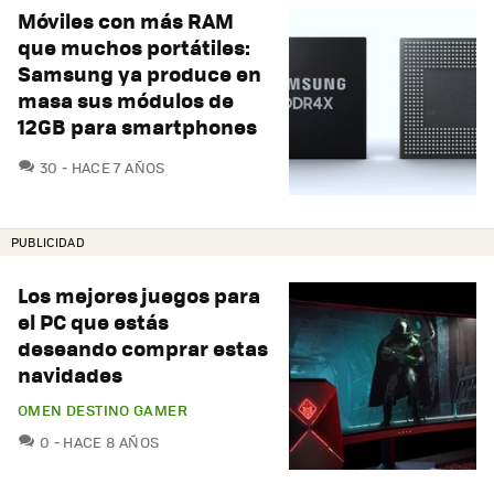
Móviles con más RAM
que muchos portátiles:
Samsung ya produce en
masa sus módulos de
12GB para smartphones
COMENTARIOS
30
HACE 7 AÑOS
PUBLICIDAD
Los mejores juegos para
el PC que estás
deseando comprar estas
navidades
OMEN DESTINO GAMER
COMENTARIOS
0
HACE 8 AÑOS