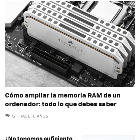
Cómo ampliar la memoria RAM de un
ordenador: todo lo que debes saber
COMENTARIOS
72
HACE 10 AÑOS
¿No tenemos suficiente