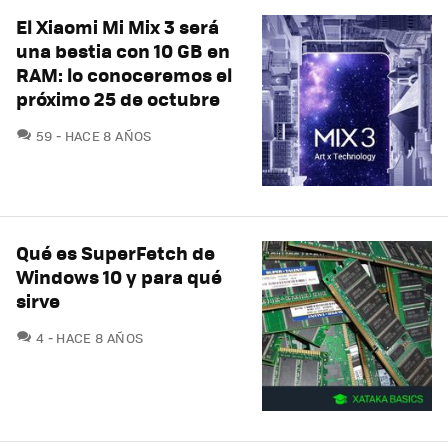
El Xiaomi Mi Mix 3 será
una bestia con 10 GB en
RAM: lo conoceremos el
próximo 25 de octubre
COMENTARIOS
59
HACE 8 AÑOS
Qué es SuperFetch de
Windows 10 y para qué
sirve
COMENTARIOS
4
HACE 8 AÑOS