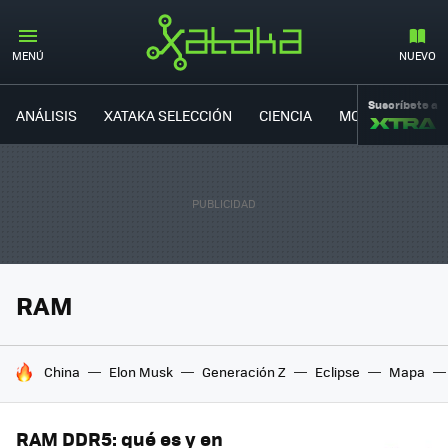
MENÚ
NUEVO
Suscríbete a
ANÁLISIS
XATAKA SELECCIÓN
CIENCIA
MOVILIDAD
RAM
HOY SE HABLA DE
China
Elon Musk
Generación Z
Eclipse
Mapa
RAM DDR5: qué es y en