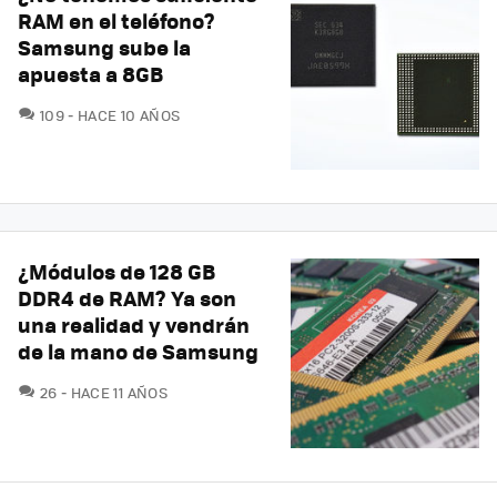
RAM en el teléfono?
Samsung sube la
apuesta a 8GB
COMENTARIOS
109
HACE 10 AÑOS
¿Módulos de 128 GB
DDR4 de RAM? Ya son
una realidad y vendrán
de la mano de Samsung
COMENTARIOS
26
HACE 11 AÑOS