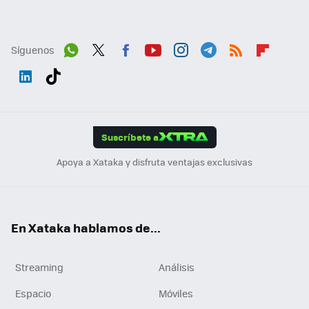
Síguenos
Wh
Twit
Fac
You
Inst
Tele
RSS
Flip
ats
ter
ebo
tub
agr
gra
boa
Link
Tikt
App
ok
e
am
m
rd
edI
ok
Suscríbete a
n
Apoya a Xataka y disfruta ventajas exclusivas
En Xataka hablamos de...
Streaming
Análisis
Espacio
Móviles