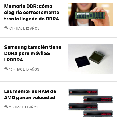
Memoria DDR: cómo
elegirla correctamente
tras la llegada de DDR4
COMENTARIOS
61
HACE 12 AÑOS
Samsung también tiene
DDR4 para móviles:
LPDDR4
COMENTARIOS
13
HACE 13 AÑOS
Las memorias RAM de
AMD ganan velocidad
COMENTARIOS
11
HACE 13 AÑOS