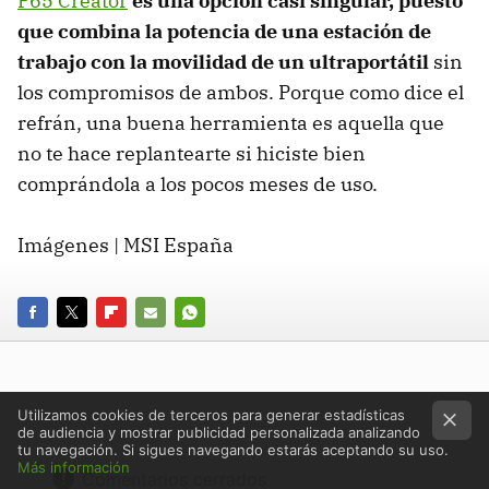
P65 Creator
es una opción casi singular, puesto
que combina la potencia de una estación de
trabajo con la movilidad de un ultraportátil
sin
los compromisos de ambos. Porque como dice el
refrán, una buena herramienta es aquella que
no te hace replantearte si hiciste bien
comprándola a los pocos meses de uso.
Imágenes | MSI España
FACEBOOK
TWITTER
FLIPBOARD
E-
WHATSAPP
MAIL
Utilizamos cookies de terceros para generar estadísticas
de audiencia y mostrar publicidad personalizada analizando
tu navegación. Si sigues navegando estarás aceptando su uso.
Más información
Comentarios cerrados