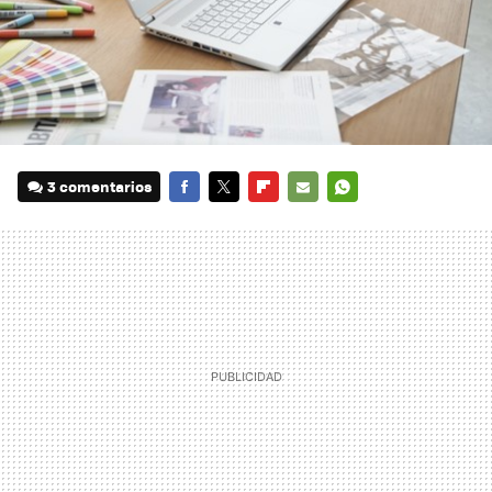
3 comentarios
FACEBOOK
TWITTER
FLIPBOARD
E-
WHATSAPP
MAIL