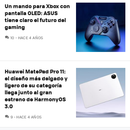
Un mando para Xbox con
pantalla OLED: ASUS
tiene claro el futuro del
gaming
COMENTARIOS
10
HACE 4 AÑOS
Huawei MatePad Pro 11:
el diseño más delgado y
ligero de su categoría
llega junto al gran
estreno de HarmonyOS
3.0
COMENTARIOS
9
HACE 4 AÑOS