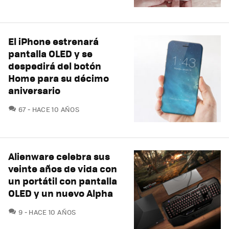
El iPhone estrenará
pantalla OLED y se
despedirá del botón
Home para su décimo
aniversario
COMENTARIOS
67
HACE 10 AÑOS
Alienware celebra sus
veinte años de vida con
un portátil con pantalla
OLED y un nuevo Alpha
COMENTARIOS
9
HACE 10 AÑOS