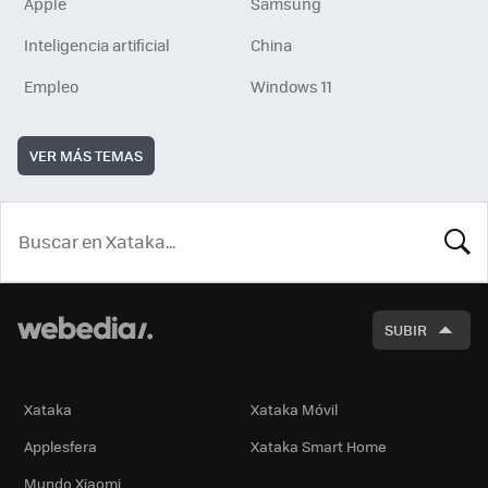
Apple
Samsung
Inteligencia artificial
China
Empleo
Windows 11
VER MÁS TEMAS
BUSCA
SUBIR
Xataka
Xataka Móvil
Applesfera
Xataka Smart Home
Mundo Xiaomi