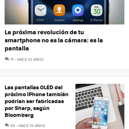
La próxima revolución de tu
smartphone no es la cámara: es la
pantalla
COMENTARIOS
71
HACE 10 AÑOS
Las pantallas OLED del
próximo iPhone también
podrían ser fabricadas
por Sharp, según
Bloomberg
COMENTARIOS
55
HACE 10 AÑOS