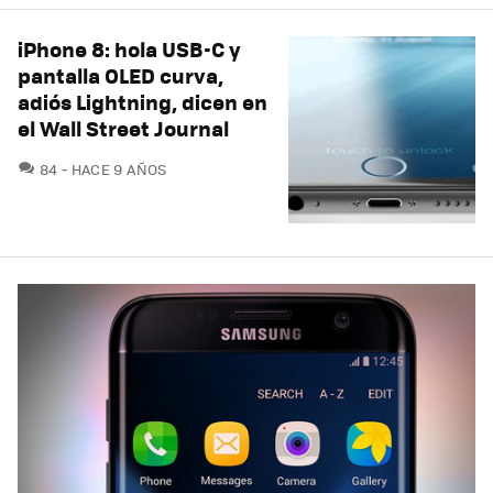
iPhone 8: hola USB-C y
pantalla OLED curva,
adiós Lightning, dicen en
el Wall Street Journal
COMENTARIOS
84
HACE 9 AÑOS