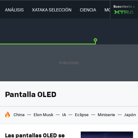
Suscríbete a
ANÁLISIS
XATAKA SELECCIÓN
CIENCIA
MOVILIDAD
Pantalla OLED
HOY SE HABLA DE
China
Elon Musk
IA
Eclipse
Miniserie
Japón
Las pantallas OLED se