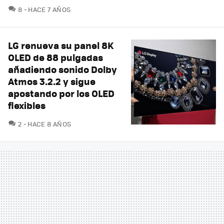
COMENTARIOS
8
HACE 7 AÑOS
LG renueva su panel 8K
OLED de 88 pulgadas
añadiendo sonido Dolby
Atmos 3.2.2 y sigue
apostando por los OLED
flexibles
COMENTARIOS
2
HACE 8 AÑOS