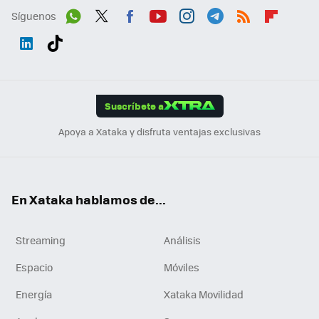
Síguenos
Wh
Twit
Fac
You
Inst
Tele
RSS
Flip
ats
ter
ebo
tub
agr
gra
boa
Link
Tikt
App
ok
e
am
m
rd
edI
ok
Suscríbete a
n
Apoya a Xataka y disfruta ventajas exclusivas
En Xataka hablamos de...
Streaming
Análisis
Espacio
Móviles
Energía
Xataka Movilidad