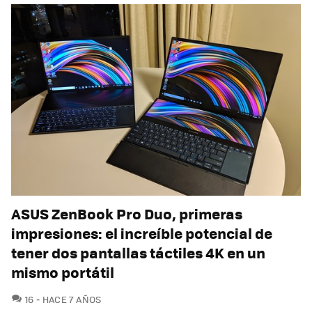
ASUS ZenBook Pro Duo, primeras
impresiones: el increíble potencial de
tener dos pantallas táctiles 4K en un
mismo portátil
COMENTARIOS
16
HACE 7 AÑOS