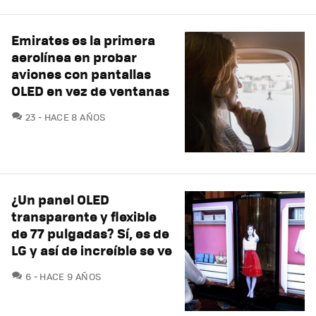
Emirates es la primera
aerolínea en probar
aviones con pantallas
OLED en vez de ventanas
COMENTARIOS
23
HACE 8 AÑOS
¿Un panel OLED
transparente y flexible
de 77 pulgadas? Sí, es de
LG y así de increíble se ve
COMENTARIOS
6
HACE 9 AÑOS