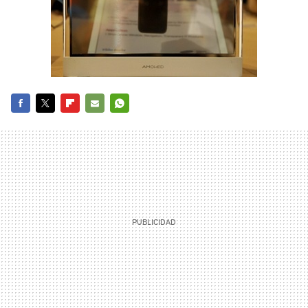
FACEBOOK
TWITTER
FLIPBOARD
E-
WHATSAPP
MAIL