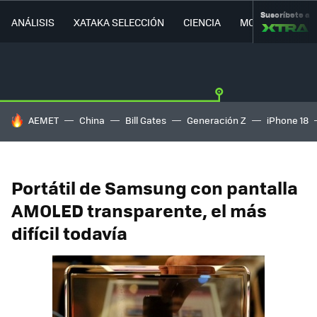
Suscríbete a
ANÁLISIS
XATAKA SELECCIÓN
CIENCIA
MOVILIDAD
HOY SE HABLA DE
AEMET
China
Bill Gates
Generación Z
iPhone 18
Portátil de Samsung con pantalla
AMOLED transparente, el más
difícil todavía