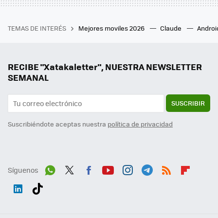
TEMAS DE INTERÉS
Mejores moviles 2026
Claude
Androi
RECIBE "Xatakaletter", NUESTRA NEWSLETTER
SEMANAL
SUSCRIBIR
Suscribiéndote aceptas nuestra
política de privacidad
Síguenos
Wh
Twit
Fac
You
Inst
Tele
RSS
Flip
ats
ter
ebo
tub
agr
gra
boa
Link
Tikt
App
ok
e
am
m
rd