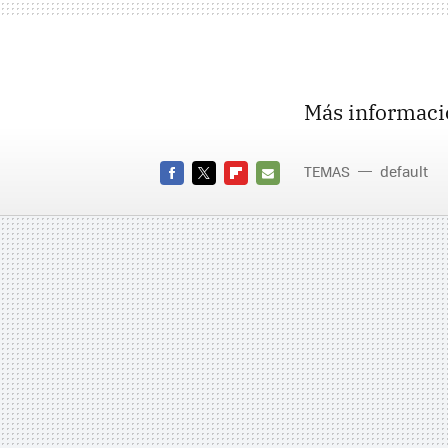
Más informaci
TEMAS
default
FACEBOOK
TWITTER
FLIPBOARD
E-
MAIL