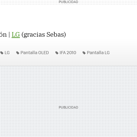
ón |
LG
(gracias Sebas)
LG
Pantalla OLED
IFA 2010
Pantalla LG