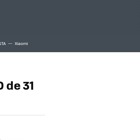
GTA
Xiaomi
D de 31