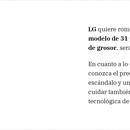
LG
quiere romp
modelo de 31
de grosor
, se
En cuanto a lo
conozca el pre
escándalo y un
cuidar también
tecnológica d