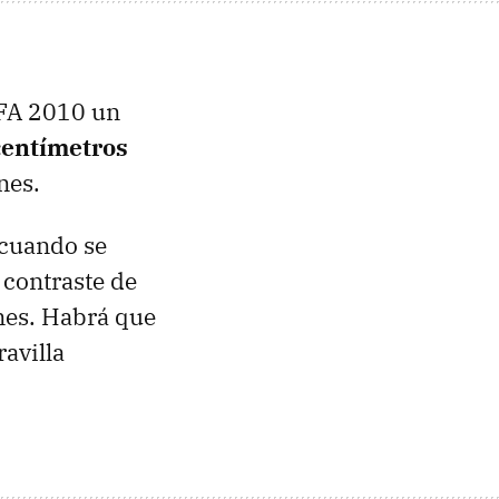
FA
2010 un
centímetros
nes.
 cuando se
 contraste de
nes. Habrá que
avilla