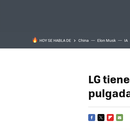
HOY SE HABLA DE
China
Elon Musk
IA
LG tiene
pulgad
FACEBOOK
TWITTER
FLIPBOARD
E-