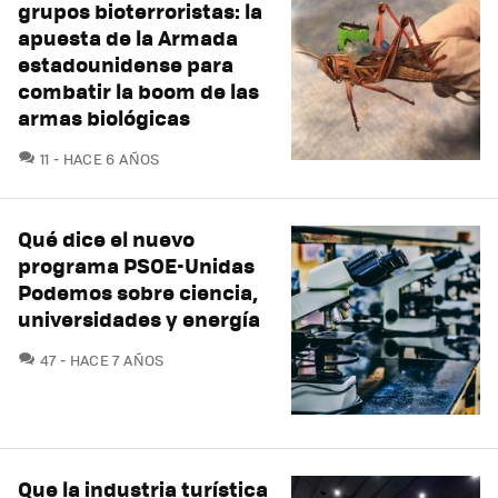
grupos bioterroristas: la
apuesta de la Armada
estadounidense para
combatir la boom de las
armas biológicas
COMENTARIOS
11
HACE 6 AÑOS
Qué dice el nuevo
programa PSOE-Unidas
Podemos sobre ciencia,
universidades y energía
COMENTARIOS
47
HACE 7 AÑOS
Que la industria turística