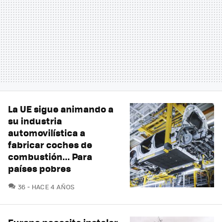
La UE sigue animando a
su industria
automovilística a
fabricar coches de
combustión... Para
países pobres
COMENTARIOS
36
HACE 4 AÑOS