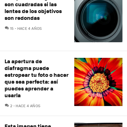
son cuadradas si las
lentes de los objetivos
son redondas
COMENTARIOS
15
HACE 4 AÑOS
La apertura de
diafragma puede
estropear tu foto o hacer
que sea perfecta: así
puedes aprender a
usarla
COMENTARIOS
2
HACE 4 AÑOS
Esta imagen tiene