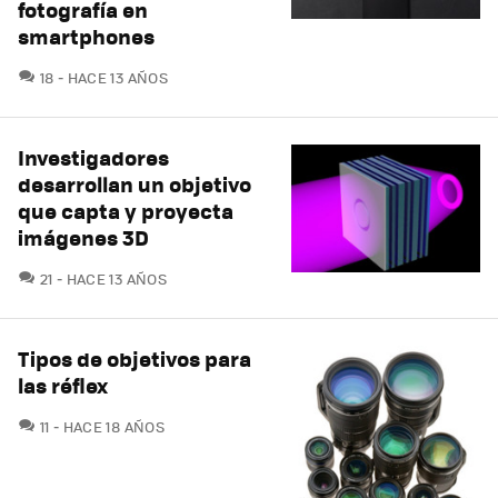
fotografía en
smartphones
COMENTARIOS
18
HACE 13 AÑOS
Investigadores
desarrollan un objetivo
que capta y proyecta
imágenes 3D
COMENTARIOS
21
HACE 13 AÑOS
Tipos de objetivos para
las réflex
COMENTARIOS
11
HACE 18 AÑOS