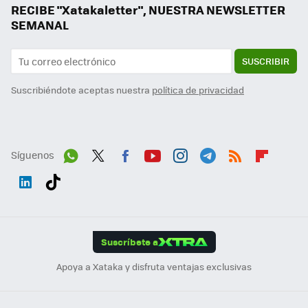
RECIBE "Xatakaletter", NUESTRA NEWSLETTER
SEMANAL
SUSCRIBIR
Suscribiéndote aceptas nuestra
política de privacidad
Síguenos
Wh
Twit
Fac
You
Inst
Tele
RSS
Flip
ats
ter
ebo
tub
agr
gra
boa
Link
Tikt
App
ok
e
am
m
rd
edI
ok
Suscríbete a
n
Apoya a Xataka y disfruta ventajas exclusivas