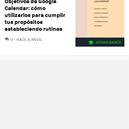
Objetivos de Google
Calendar: cómo
utilizarlos para cumplir
tus propósitos
estableciendo rutinas
COMENTARIOS
0
HACE 6 AÑOS