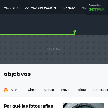
Suscríbete a
ANÁLISIS
XATAKA SELECCIÓN
CIENCIA
MOVILIDAD
objetivos
HOY SE HABLA DE
AEMET
China
Sequía
Waze
Fallout
Generaci
Por qué las fotografías