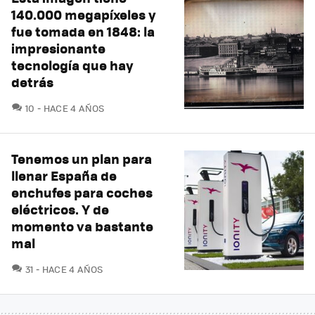
140.000 megapíxeles y
fue tomada en 1848: la
impresionante
tecnología que hay
detrás
COMENTARIOS
10
HACE 4 AÑOS
Tenemos un plan para
llenar España de
enchufes para coches
eléctricos. Y de
momento va bastante
mal
COMENTARIOS
31
HACE 4 AÑOS