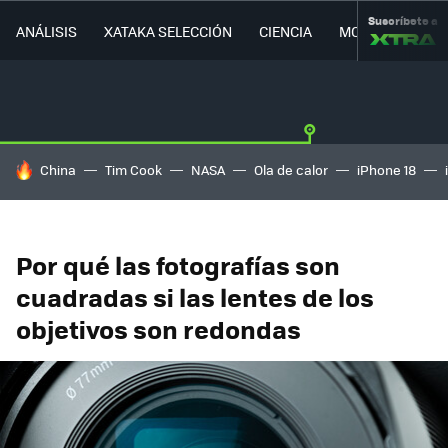
Suscríbete a
ANÁLISIS
XATAKA SELECCIÓN
CIENCIA
MOVILIDAD
HOY SE HABLA DE
China
Tim Cook
NASA
Ola de calor
iPhone 18
Por qué las fotografías son
cuadradas si las lentes de los
objetivos son redondas