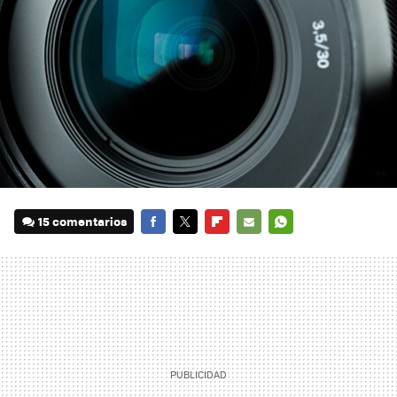
15 comentarios
FACEBOOK
TWITTER
FLIPBOARD
E-
WHATSAPP
MAIL