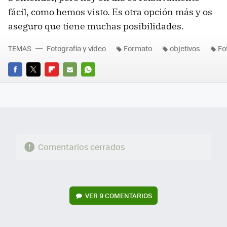
fácil, como hemos visto. Es otra opción más y os
aseguro que tiene muchas posibilidades.
TEMAS
Fotografía y vídeo
Formato
objetivos
Fo
FACEBOOK
TWITTER
FLIPBOARD
E-
WHATSAPP
MAIL
Comentarios cerrados
VER
9 COMENTARIOS