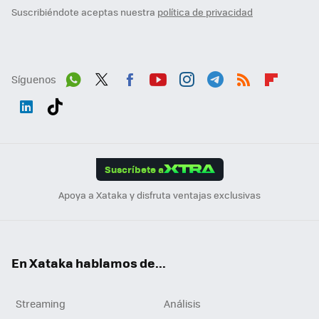
Suscribiéndote aceptas nuestra
política de privacidad
Síguenos
Wh
Twit
Fac
You
Inst
Tele
RSS
Flip
ats
ter
ebo
tub
agr
gra
boa
Link
Tikt
App
ok
e
am
m
rd
edI
ok
Suscríbete a
n
Apoya a Xataka y disfruta ventajas exclusivas
En Xataka hablamos de...
Streaming
Análisis