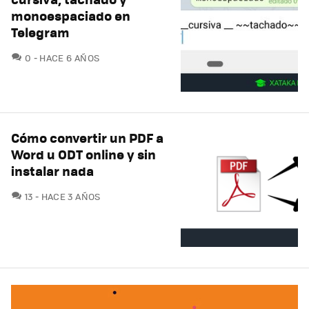
monoespaciado en
Telegram
COMENTARIOS
0
HACE 6 AÑOS
Cómo convertir un PDF a
Word u ODT online y sin
instalar nada
COMENTARIOS
13
HACE 3 AÑOS