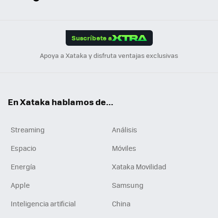
ats
ter
ebo
tub
agr
gra
boa
Link
Tikt
App
ok
e
am
m
rd
edI
ok
Suscríbete a
n
Apoya a Xataka y disfruta ventajas exclusivas
En Xataka hablamos de...
Streaming
Análisis
Espacio
Móviles
Energía
Xataka Movilidad
Apple
Samsung
Inteligencia artificial
China