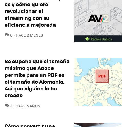
es y cómo quiere
revolucionar el
streaming con su
eficiencia mejorada
COMENTARIOS
6
HACE 2 MESES
Se supone que el tamaño
máximo que Adobe
permite para un PDF es
el tamaño de Alemania.
Así que alguien lo ha
creado
COMENTARIOS
2
HACE 3 AÑOS
Cómo convertir una