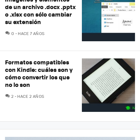
de un archivo .docx .pptx
o .xlsx con sólo cambiar
su extensión
COMENTARIOS
0
HACE 7 AÑOS
Formatos compatibles
con Kindle: cuáles son y
cómo convertir los que
no lo son
COMENTARIOS
2
HACE 2 AÑOS