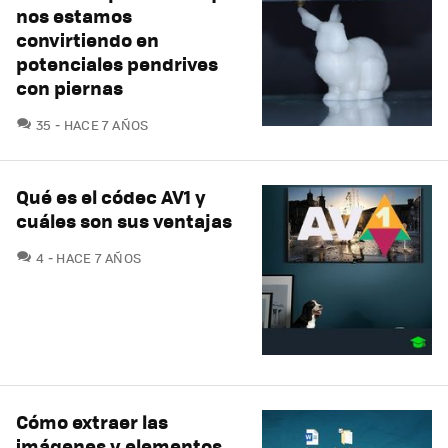
nos estamos
convirtiendo en
potenciales pendrives
con piernas
COMENTARIOS
35
HACE 7 AÑOS
Qué es el códec AV1 y
cuáles son sus ventajas
COMENTARIOS
4
HACE 7 AÑOS
Cómo extraer las
imágenes y elementos