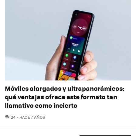
Móviles alargados y ultrapanorámicos:
qué ventajas ofrece este formato tan
llamativo como incierto
COMENTARIOS
24
HACE 7 AÑOS