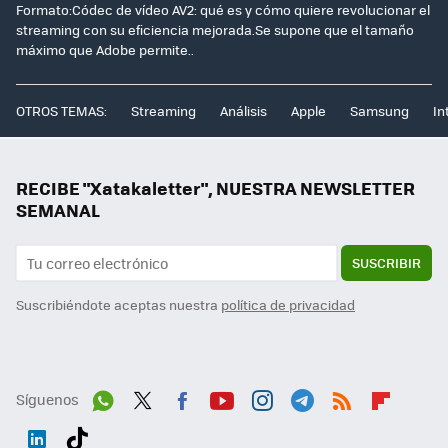
Formato:Códec de vídeo AV2: qué es y cómo quiere revolucionar el
streaming con su eficiencia mejorada.Se supone que el tamaño
máximo que Adobe permite..
OTROS TEMAS:
Streaming
Análisis
Apple
Samsung
In
RECIBE "Xatakaletter", NUESTRA NEWSLETTER
SEMANAL
SUSCRIBIR
Suscribiéndote aceptas nuestra
política de privacidad
Síguenos
Wh
Twit
Fac
You
Inst
Tele
RSS
Flip