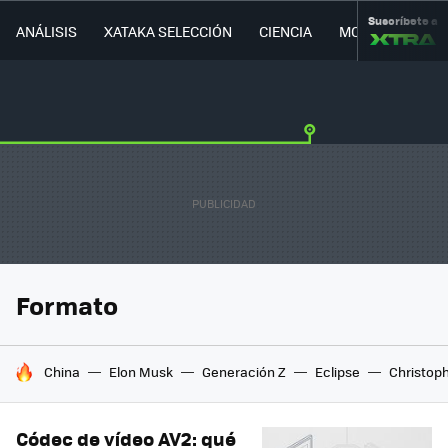
Suscríbete a
ANÁLISIS
XATAKA SELECCIÓN
CIENCIA
MOVILIDAD
Formato
HOY SE HABLA DE
China
Elon Musk
Generación Z
Eclipse
Christop
Códec de vídeo AV2: qué