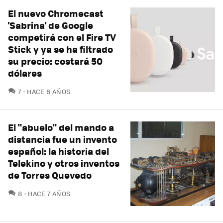
El nuevo Chromecast
'Sabrina' de Google
competirá con el Fire TV
Stick y ya se ha filtrado
su precio: costará 50
dólares
COMENTARIOS
7
HACE 6 AÑOS
El "abuelo" del mando a
distancia fue un invento
español: la historia del
Telekino y otros inventos
de Torres Quevedo
COMENTARIOS
8
HACE 7 AÑOS