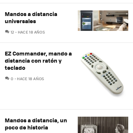
Mandos a distancia
universales
COMENTARIOS
12
HACE 18 AÑOS
EZ Commander, mando a
distancia con ratón y
teclado
COMENTARIOS
0
HACE 18 AÑOS
Mandos a distancia, un
poco de historia