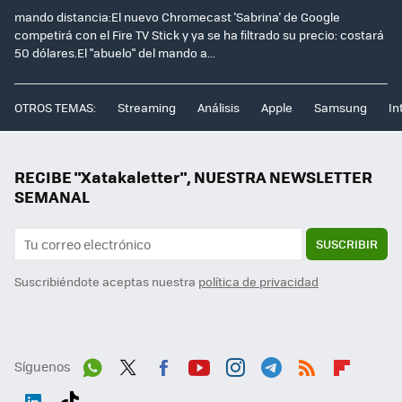
mando distancia:El nuevo Chromecast 'Sabrina' de Google
competirá con el Fire TV Stick y ya se ha filtrado su precio: costará
50 dólares.El "abuelo" del mando a...
OTROS TEMAS:
Streaming
Análisis
Apple
Samsung
In
RECIBE "Xatakaletter", NUESTRA NEWSLETTER
SEMANAL
SUSCRIBIR
Suscribiéndote aceptas nuestra
política de privacidad
Síguenos
Wh
Twit
Fac
You
Inst
Tele
RSS
Flip