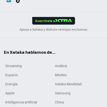
ats
ter
ebo
tub
agr
gra
boa
Link
Tikt
App
ok
e
am
m
rd
edI
ok
Suscríbete a
n
Apoya a Xataka y disfruta ventajas exclusivas
En Xataka hablamos de...
Streaming
Análisis
Espacio
Móviles
Energía
Xataka Movilidad
Apple
Samsung
Inteligencia artificial
China