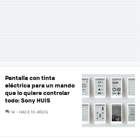
Pantalla con tinta
eléctrica para un mando
que lo quiere controlar
todo: Sony HUIS
COMENTARIOS
14
HACE 10 AÑOS