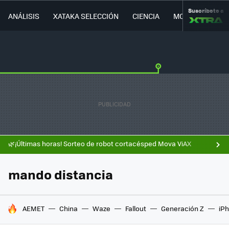
Suscríbete a
ANÁLISIS
XATAKA SELECCIÓN
CIENCIA
MOVILIDAD
🌿¡Últimas horas! Sorteo de robot cortacésped Mova ViAX
mando distancia
HOY SE HABLA DE
AEMET
China
Waze
Fallout
Generación Z
iPh