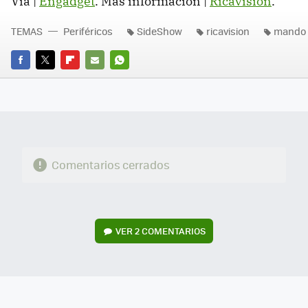
Vía |
Engadget
. Más información |
Ricavision
.
TEMAS
Periféricos
SideShow
ricavision
mando 
FACEBOOK
TWITTER
FLIPBOARD
E-
WHATSAPP
MAIL
Comentarios cerrados
VER
2 COMENTARIOS