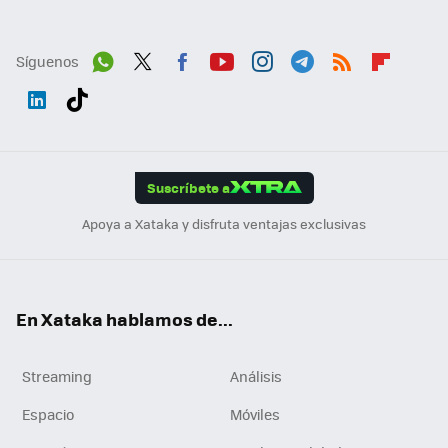
Síguenos
Wh
Twit
Fac
You
Inst
Tele
RSS
Flip
ats
ter
ebo
tub
agr
gra
boa
Link
Tikt
App
ok
e
am
m
rd
edI
ok
Suscríbete a
n
Apoya a Xataka y disfruta ventajas exclusivas
En Xataka hablamos de...
Streaming
Análisis
Espacio
Móviles