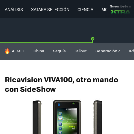
Suscríbete a
ANÁLISIS
XATAKA SELECCIÓN
CIENCIA
MOVILIDAD
HOY SE HABLA DE
AEMET
China
Sequía
Fallout
Generación Z
iP
Ricavision VIVA100, otro mando
con SideShow