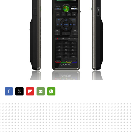
FACEBOOK
TWITTER
FLIPBOARD
E-
WHATSAPP
MAIL