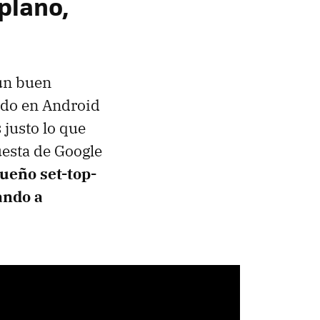
plano,
a
n buen
ado en Android
 justo lo que
uesta de Google
ueño set-top-
ando a