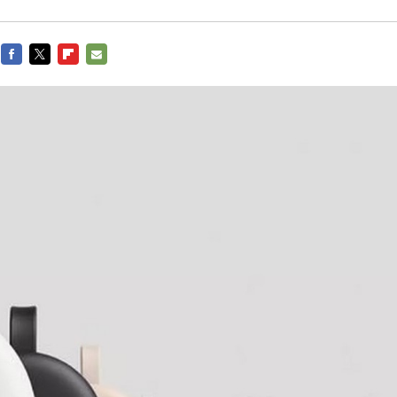
FACEBOOK
TWITTER
FLIPBOARD
E-
MAIL