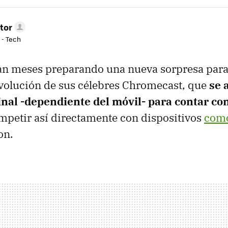
tor
 - Tech
an meses preparando una nueva sorpresa para t
 evolución de sus célebres Chromecast, que
se 
inal -dependiente del móvil- para contar c
mpetir así directamente con dispositivos
como
on.