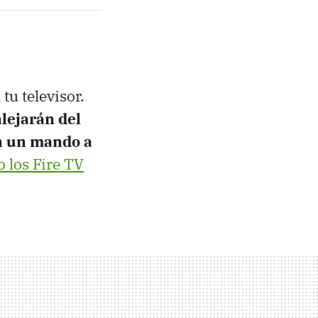
u televisor.
alejarán del
on un mando a
 los Fire TV