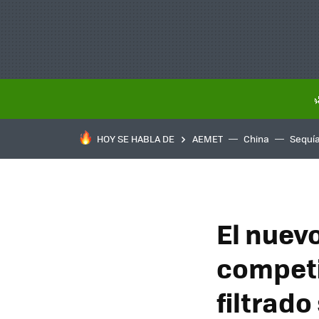
HOY SE HABLA DE
AEMET
China
Sequí
El nuev
competir
filtrado