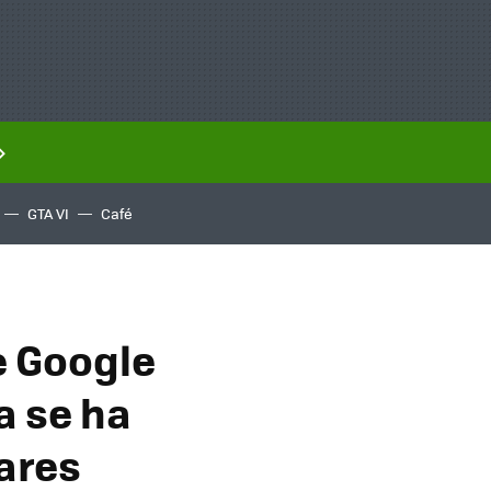
GTA VI
Café
e Google
a se ha
lares